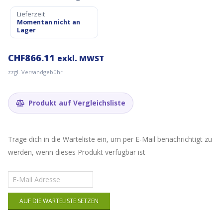
Lieferzeit
Momentan nicht an
Lager
CHF
866.11
exkl. MWST
zzgl. Versandgebühr
Produkt auf Vergleichsliste
Trage dich in die Warteliste ein, um per E-Mail benachrichtigt zu
werden, wenn dieses Produkt verfügbar ist
Gib
deine
E-
AUF DIE WARTELISTE SETZEN
Mail-
Adresse
ein,