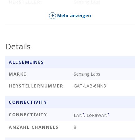
HERSTELLER:
Sensing Labs
PRODUKTKATEGORIE:
Gateways
+
Mehr anzeigen
FUNKSTANDARD:
LoRa
GEHÄUSE/SCHUTZKLAS
IP30
Details
SE:
LORA NETWORK
Integriert
ALLGEMEINES
SERVER:
MARKE
Sensing Labs
PROTOKOLLE:
Ethernet
, Modbus
, TCP
, UDP
HERSTELLERNUMMER
GAT-LAB-6NN3
CONNECTIVITY
Funkstandard
Embe
CONNECTIVITY
?
?
,
LAN
LoRaWAN
LoRaWAN EU 868 MHz
ANZAHL CHANNELS
8
Linu
Gehäuse
Date