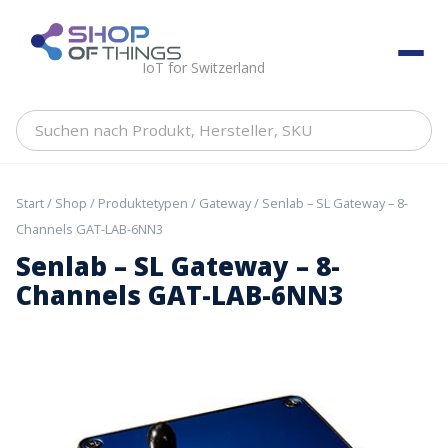
Skip
to
ShopOfThings
content
IoT for Switzerland
Suchen
nach
Produkt,
Hersteller,
Start
/
Shop
/
Produktetypen
/
Gateway
/ Senlab – SL Gateway – 8-
SKU
Channels GAT-LAB-6NN3
Senlab – SL Gateway – 8-
Channels GAT-LAB-6NN3