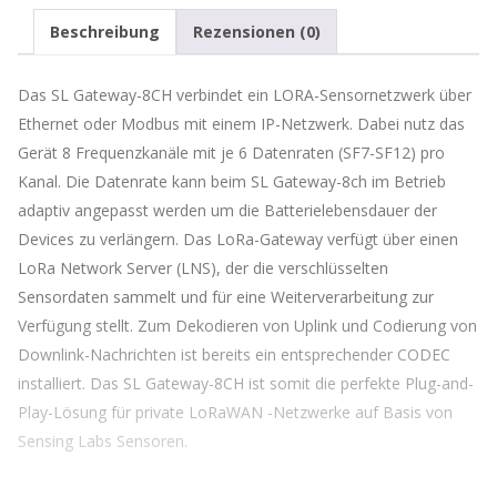
um
Beschreibung
Rezensionen (0)
auf
die
Warteliste
Das SL Gateway-8CH verbindet ein LORA-Sensornetzwerk über
für
Ethernet oder Modbus mit einem IP-Netzwerk. Dabei nutz das
dieses
Produkt
Gerät 8 Frequenzkanäle mit je 6 Datenraten (SF7-SF12) pro
zu
Kanal. Die Datenrate kann beim SL Gateway-8ch im Betrieb
kommen
adaptiv angepasst werden um die Batterielebensdauer der
Devices zu verlängern. Das LoRa-Gateway verfügt über einen
LoRa Network Server (LNS), der die verschlüsselten
Sensordaten sammelt und für eine Weiterverarbeitung zur
Verfügung stellt. Zum Dekodieren von Uplink und Codierung von
Downlink-Nachrichten ist bereits ein entsprechender CODEC
installiert. Das SL Gateway-8CH ist somit die perfekte Plug-and-
Play-Lösung für private LoRaWAN -Netzwerke auf Basis von
Sensing Labs Sensoren.