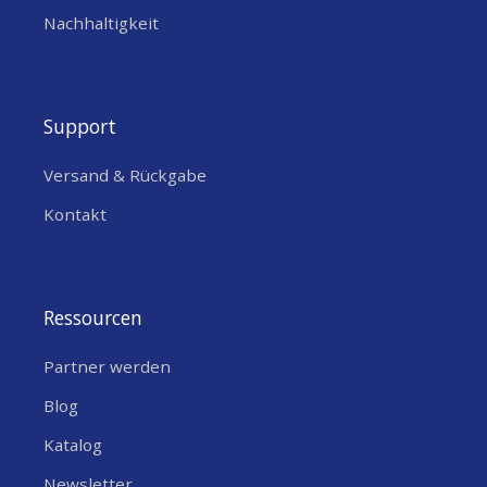
(02,
Nachhaltigkeit
Datenblatt Sensing Labs GAT-LAB-6NNS
30.04.2021
Support
Versand & Rückgabe
Kontakt
Ressourcen
Partner werden
Blog
Katalog
Newsletter