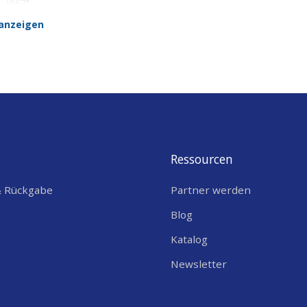
?
IP67
anzeigen
g von Temperatur, Luftqualität oder
China
-Projekte in Forschung und Entwicklung, z. B.
n Geräten für Inventarüberwachung oder
Ressourcen
achung von Umgebungsbedingungen in Kliniken
& Rückgabe
Partner werden
Blog
Katalog
Newsletter