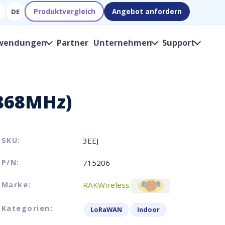
Produktvergleich
Angebot anfordern
DE
wendungen
Partner
Unternehmen
Support
 868MHz)
SKU:
3EEJ
P/N:
715206
Marke:
RAKWireless
Kategorien:
LoRaWAN
Indoor