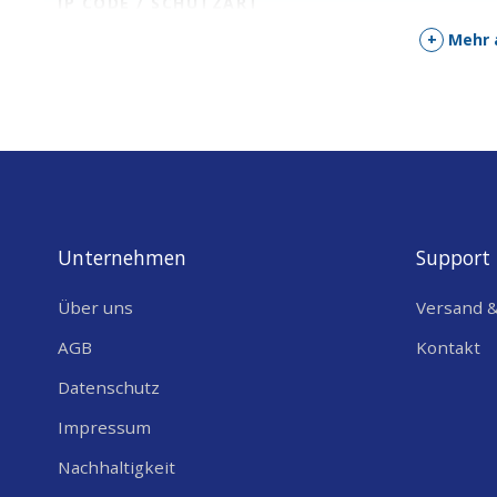
IP CODE / SCHUTZART
+
Mehr 
Smart Buildings:
Perfekt für die Überwachun
HANDELSINFORMATIONEN
Wasserlecks in Büros und Wohnanlagen.
COO (COUNTRY OF ORIGIN)
Kleine IoT-Projekte:
Optimal für Prototyping
für Sensornetzwerke.
Einzelhandel:
Ermöglicht die Vernetzung vo
Kundenstromanalyse.
Unternehmen
Support
Gesundheitswesen:
Unterstützt die Überw
Über uns
Versand 
oder Labors.
AGB
Kontakt
Datenschutz
Technische Spezifikationen
Impressum
Nachhaltigkeit
SPEZIFIKATION
DETAILS