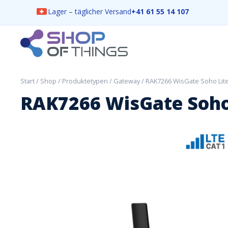
Lager – täglicher Versand
+41 61 55 14 107
Skip
to
content
ShopOfThings
Start
/
Shop
/
Produktetypen
/
Gateway
/ RAK7266 WisGate Soho Lite
RAK7266 WisGate Soho 