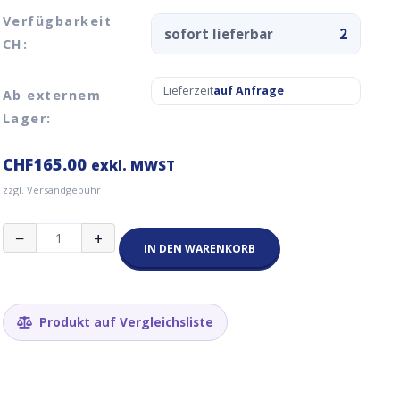
Verfügbarkeit
sofort lieferbar
2
CH:
Lieferzeit
auf Anfrage
Ab externem
Lager:
CHF
165.00
exkl. MWST
zzgl. Versandgebühr
RAK7266
−
+
WisGate
IN DEN WARENKORB
Soho
Lite
Gateway
(LTE
Produkt auf Vergleichsliste
ext.,
868MHz)
Menge