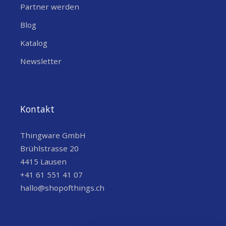
Partner werden
HANDELSINFORMATIONEN
Blog
COO (COUNTRY OF
Katalog
Schweiz
ORIGIN)
Newsletter
SONSTIGE EIGENSCHAFTEN
LEISTUNG
12 Watt
Kontakt
Thingware GmbH
Brühlstrasse 20
4415 Lausen
+41 61 551 41 07
hallo@shopofthings.ch