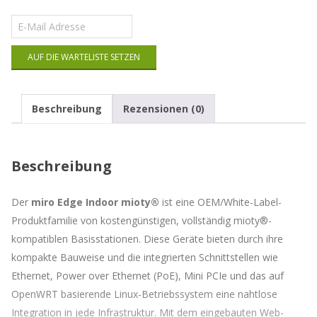
Gib
deine
E-
AUF DIE WARTELISTE SETZEN
Mail-
Adresse
ein,
um
Beschreibung
Rezensionen (0)
auf
die
Warteliste
für
Beschreibung
dieses
Produkt
zu
Der
miro Edge Indoor mioty®
ist eine OEM/White-Label-
kommen
Produktfamilie von kostengünstigen, vollständig mioty®-
kompatiblen Basisstationen. Diese Geräte bieten durch ihre
kompakte Bauweise und die integrierten Schnittstellen wie
Ethernet, Power over Ethernet (PoE), Mini PCIe und das auf
OpenWRT basierende Linux-Betriebssystem eine nahtlose
Integration in jede Infrastruktur. Mit dem eingebauten Web-