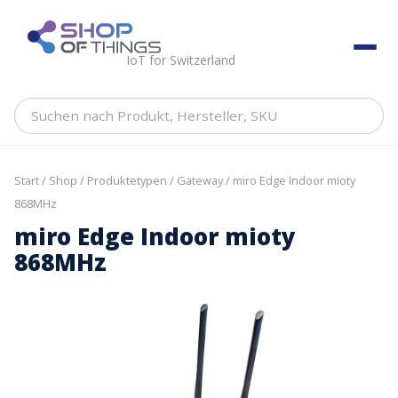
Skip
to
ShopOfThings
content
IoT for Switzerland
Suchen
nach
Produkt,
Hersteller,
Start
/
Shop
/
Produktetypen
/
Gateway
/ miro Edge Indoor mioty
SKU
868MHz
miro Edge Indoor mioty
868MHz