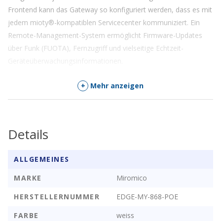
Frontend kann das Gateway so konfiguriert werden, dass es mit
jedem mioty®-kompatiblen Servicecenter kommuniziert. Ein
Remote-Management-System ermöglicht Firmware-Updates
über Funk (FUOTA), Fernzugriff und vielseitige Echtzeit-
Geräteüberwachungsinformationen.
Funktionen
+
Mehr anzeigen
Frequenzunterstützung
: 868 MHz ISM-Band
Modulares Design
: 2 × Mini PCIe Slots
Details
Konnektivität
: Ethernet, PoE, USB, Mini PCIe
Mobilfunkanbindung
: keine
Remote-Management-System
ALLGEMEINES
Vor- oder webbasierte Konfiguration
MARKE
Miromico
Kundenspezifische Branding- und
Konfigurationsmöglichkeiten
HERSTELLERNUMMER
EDGE-MY-868-POE
FARBE
weiss