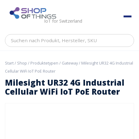
Skip
to
ShopOfThings
content
IoT for Switzerland
Suchen
nach
Produkt,
Hersteller,
Start
/
Shop
/
Produktetypen
/
Gateway
/ Milesight UR32 4G Industrial
SKU
Cellular WiFi IoT PoE Router
Milesight UR32 4G Industrial
Cellular WiFi IoT PoE Router