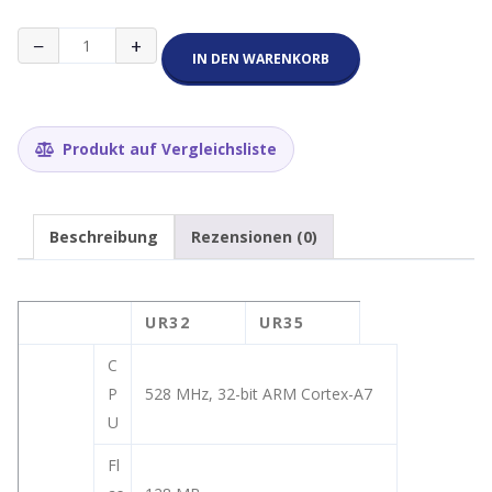
Milesight
−
+
UR32
IN DEN WARENKORB
4G
Industrial
Cellular
WiFi
Produkt auf Vergleichsliste
IoT
PoE
Router
Menge
Beschreibung
Rezensionen (0)
UR32
UR35
C
P
528 MHz, 32-bit ARM Cortex-A7
U
Fl