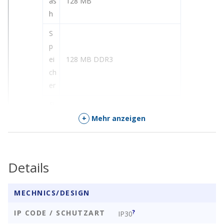
as
128 MB
h
S
p
ei
128 MB DDR3
ch
er
Ei
Fähigke
n
+
Mehr anzeigen
iten
g
e
Watchdog
b
Details
a
ut
MECHNICS/DESIGN
G
IP CODE / SCHUTZART
?
IP30
P
GPS + GLONASS