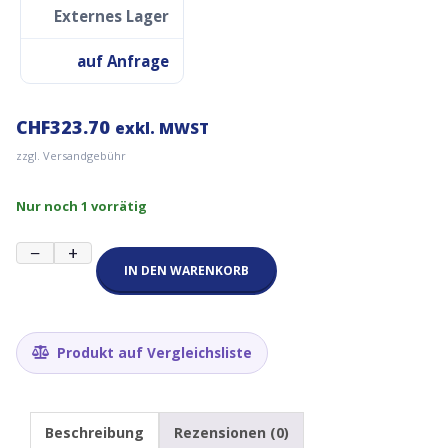
Externes Lager
auf Anfrage
CHF
323.70
exkl. MWST
zzgl. Versandgebühr
Nur noch 1 vorrätig
Wago
−
+
750-
IN DEN WARENKORB
362
Feldbuskoppler
Modbus
TCP;
Produkt auf Vergleichsliste
4.
Generation
Menge
Beschreibung
Rezensionen (0)