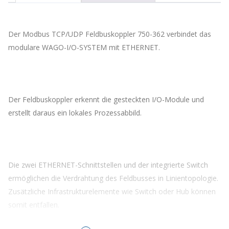
Der Modbus TCP/UDP Feldbuskoppler 750-362 verbindet das
modulare WAGO-I/O-SYSTEM mit ETHERNET.
Der Feldbuskoppler erkennt die gesteckten I/O-Module und
erstellt daraus ein lokales Prozessabbild.
Die zwei ETHERNET-Schnittstellen und der integrierte Switch
ermöglichen die Verdrahtung des Feldbusses in Linientopologie.
Zusätzliche Infrastrukturelemente wie Switch oder Hub können
somit entfallen.