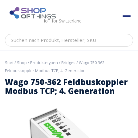
Skip
to
ShopOfThings
content
IoT for Switzerland
Suchen
nach
Produkt,
Hersteller,
Start
/
Shop
/
Produktetypen
/
Bridges
/ Wago 750-362
SKU
Feldbuskoppler Modbus TCP; 4. Generation
Wago 750-362 Feldbuskoppler
Modbus TCP; 4. Generation