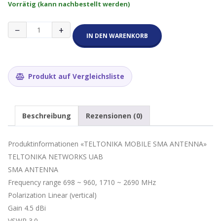
Vorrätig (kann nachbestellt werden)
Teltonika
−
+
SMA
IN DEN WARENKORB
4G
LTE
Antenne
4.5dBi
Produkt auf Vergleichsliste
Menge
Beschreibung
Rezensionen (0)
Produktinformationen «TELTONIKA MOBILE SMA ANTENNA»
TELTONIKA NETWORKS UAB
SMA ANTENNA
Frequency range 698 ~ 960, 1710 ~ 2690 MHz
Polarization Linear (vertical)
Gain 4.5 dBi
VSWR 3.0