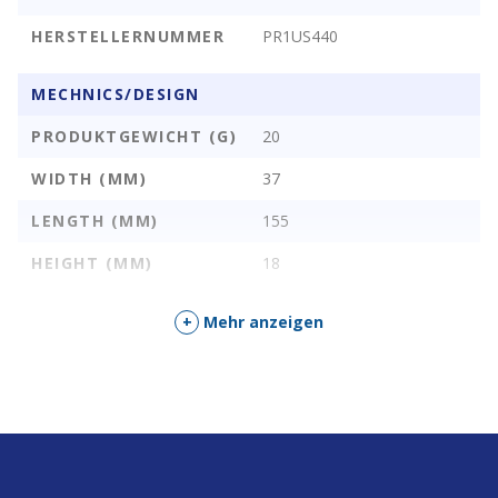
HERSTELLERNUMMER
PR1US440
MECHNICS/DESIGN
PRODUKTGEWICHT (G)
20
WIDTH (MM)
37
LENGTH (MM)
155
HEIGHT (MM)
18
ANSCHLÜSSE
SMA-Male
+
Mehr anzeigen