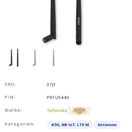
SKU:
37JY
P/N:
PR1US440
Marke:
Teltonika
Kategorien:
4/5G, NB-IoT, LTE-M
Antennen