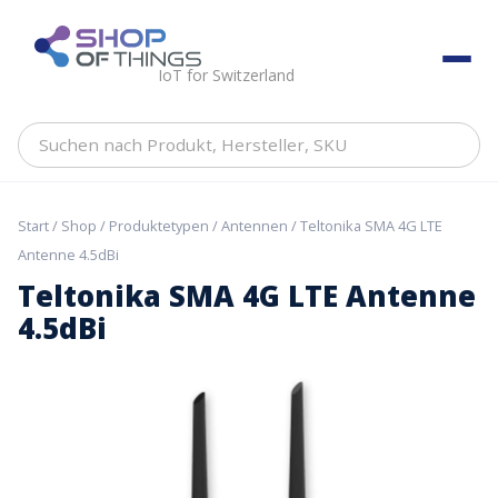
Skip
to
ShopOfThings
content
IoT for Switzerland
Suchen
nach
Produkt,
Hersteller,
Start
/
Shop
/
Produktetypen
/
Antennen
/ Teltonika SMA 4G LTE
SKU
Antenne 4.5dBi
Teltonika SMA 4G LTE Antenne
4.5dBi