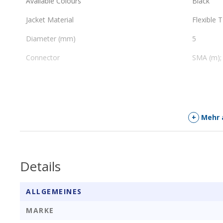
Available Colours
Black
Jacket Material
Flexible 
Diameter (mm)
5
Connector
SMA (m); 
+
Mehr 
Details
ALLGEMEINES
MARKE