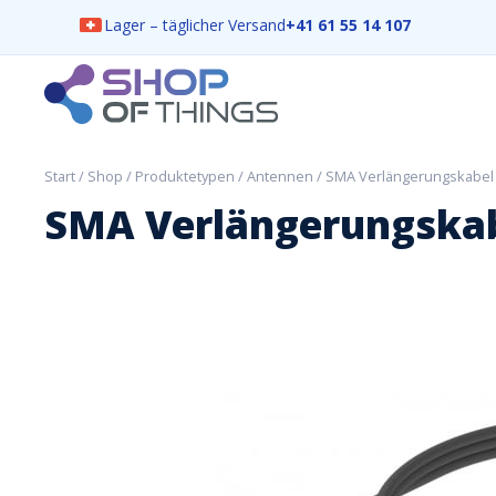
Lager – täglicher Versand
+41 61 55 14 107
Skip
to
content
ShopOfThings
Start
/
Shop
/
Produktetypen
/
Antennen
/ SMA Verlängerungskabel 
SMA Verlängerungskabe