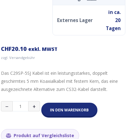
in ca.
Externes Lager
20
Tagen
CHF
20.10
exkl. MWST
zzgl. Versandgebühr
Das C29SP-5SJ Kabel ist ein leistungsstarkes, doppelt
geschirmtes 5 mm Koaxialkabel mit festem Kern, das eine
ausgezeichnete Alternative zum CS32-Kabel darstellt.
SMA
−
+
Verlängerungskabel
IN DEN WARENKORB
C29SP-
5SJ
(5m
Kabel)
Produkt auf Vergleichsliste