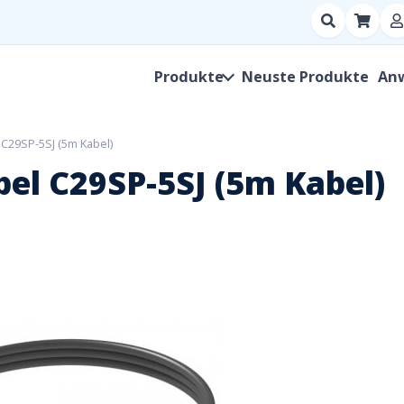
Suchen
nach
Produkt,
Produkte
Neuste Produkte
An
Hersteller,
SKU
C29SP-5SJ (5m Kabel)
l C29SP-5SJ (5m Kabel)