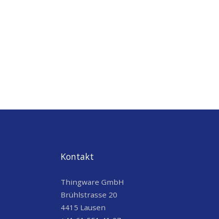
Kontakt
Thingware GmbH
Brühlstrasse 20
4415 Lausen