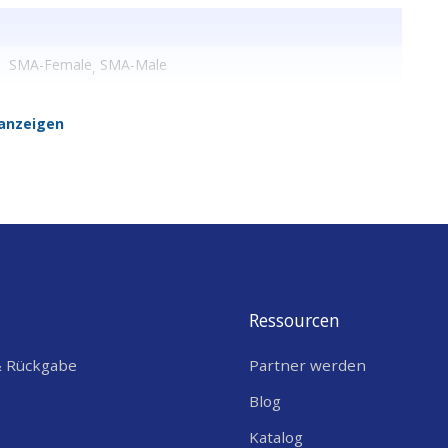
SMA-Female
SMA-Male
,
anzeigen
Ressourcen
& Rückgabe
Partner werden
Blog
Katalog