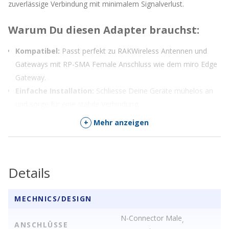
zuverlässige Verbindung mit minimalem Signalverlust.
Warum Du diesen Adapter brauchst:
Kompatibel:
Passt perfekt zu RAKWireless Antennen und
Gateways mit RP-SMA Female Anschluss wie dem miro Edge
Gateway.
Einfache Installation:
Schliesse Deine Geräte mühelos an
und sorge für eine stabile Verbindung.
Robust und Zuverlässig:
Hochwertige Materialien
+
Mehr anzeigen
garantieren Langlebigkeit und Zuverlässigkeit.
Hol Dir jetzt diesen Adapter und optimiere Dein LoraWAN Setup
Details
mit einer zuverlässigen Verbindung!
MECHNICS/DESIGN
N-Connector Male
,
ANSCHLÜSSE