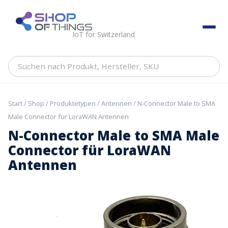
Skip
to
ShopOfThings
content
IoT for Switzerland
Suchen
nach
Produkt,
Hersteller,
Start
/
Shop
/
Produktetypen
/
Antennen
/ N-Connector Male to SMA
SKU
Male Connector für LoraWAN Antennen
N-Connector Male to SMA Male
Connector für LoraWAN
Antennen