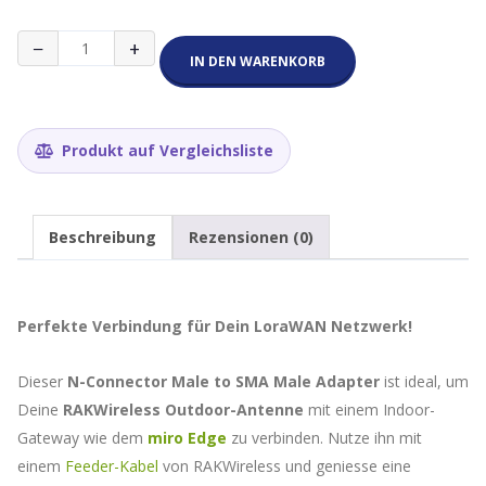
N-
−
+
Connector
IN DEN WARENKORB
Male
to
SMA
Male
Produkt auf Vergleichsliste
Connector
für
LoraWAN
Antennen
Beschreibung
Rezensionen (0)
Menge
Perfekte Verbindung für Dein LoraWAN Netzwerk!
Dieser
N-Connector Male to SMA Male Adapter
ist ideal, um
Deine
RAKWireless Outdoor-Antenne
mit einem Indoor-
Gateway wie dem
miro Edge
zu verbinden. Nutze ihn mit
einem
Feeder-Kabel
von RAKWireless und geniesse eine