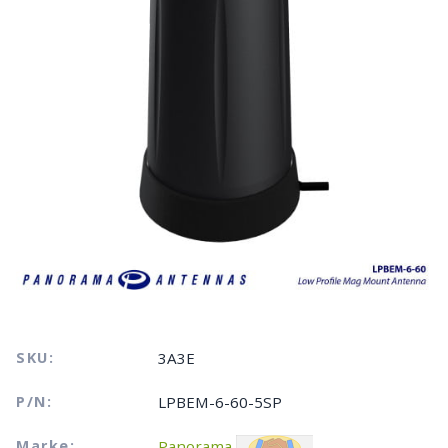
SKU:
3A3E
P/N:
LPBEM-6-60-5SP
Marke:
Panorama