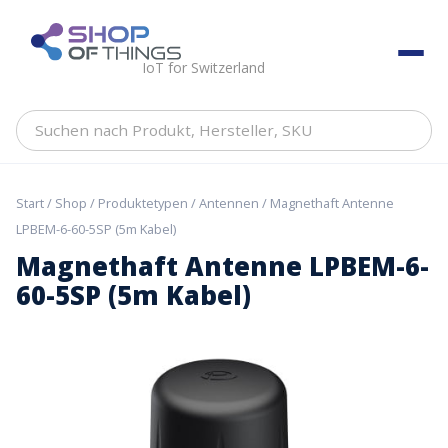
Skip
to
ShopOfThings
content
IoT for Switzerland
Suchen
nach
Produkt,
Hersteller,
Start
/
Shop
/
Produktetypen
/
Antennen
/ Magnethaft Antenne
SKU
LPBEM-6-60-5SP (5m Kabel)
Magnethaft Antenne LPBEM-6-
60-5SP (5m Kabel)