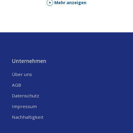
Max Eingangsleistung (W)
25
+
Mehr anzeigen
SONSTIGE EIGENSCHAFTEN
Richtcharakteristik
Omni-direktional
ANTENNENGEWINN
?
8dBi
Mechanische Daten
Verfügbare Farben
Schwarz
Höhe (mm)
96 (3.7”)
Diameter (mm)
48 (1.89”)
Unternehmen
Betriebstemperatur
-40 / +80°C
Über uns
Daten zur Montage
AGB
Montageart
Magnetische Befestigung
Datenschutz
Impressum
Nachhaltigkeit