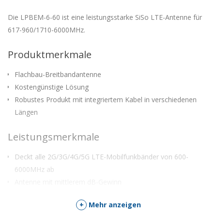
Die LPBEM-6-60 ist eine leistungsstarke SiSo LTE-Antenne für
617-960/1710-6000MHz.
Produktmerkmale
Flachbau-Breitbandantenne
Kostengünstige Lösung
Robustes Produkt mit integriertem Kabel in verschiedenen
Längen
Leistungsmerkmale
Deckt alle 2G/3G/4G/5G LTE-Mobilfunkbänder von 600-
6000MHz ab
Antenne mit mittlerem dB-Gewinn
Magnetisch montierbare Lösung
+
Mehr anzeigen