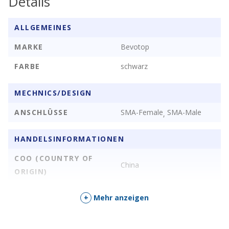
Details
ALLGEMEINES
MARKE
Bevotop
FARBE
schwarz
MECHNICS/DESIGN
ANSCHLÜSSE
SMA-Female
SMA-Male
,
HANDELSINFORMATIONEN
COO (COUNTRY OF
China
ORIGIN)
+
Mehr anzeigen
SONSTIGE EIGENSCHAFTEN
STYLE
1 m
20 cm
5 m
,
,