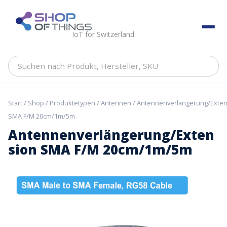
Skip
to
ShopOfThings
content
IoT for Switzerland
Suchen
nach
Produkt,
Hersteller,
Start
/
Shop
/
Produktetypen
/
Antennen
/ Antennenverlängerung/Exten
SKU
SMA F/M 20cm/1m/5m
Antennenverlängerung/Exten
sion SMA F/M 20cm/1m/5m