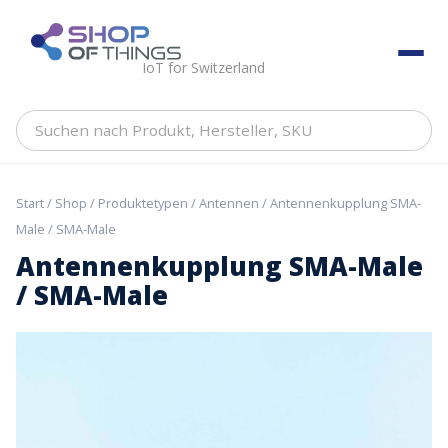
Skip
to
ShopOfThings
content
IoT for Switzerland
Suchen
nach
Produkt,
Hersteller,
Start
/
Shop
/
Produktetypen
/
Antennen
/ Antennenkupplung SMA-
SKU
Male / SMA-Male
Antennenkupplung SMA-Male
/ SMA-Male