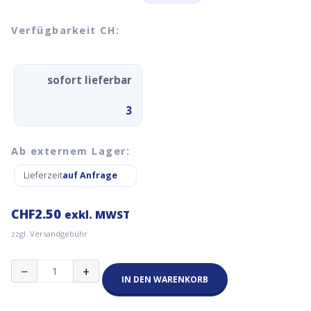
Verfügbarkeit CH:
sofort lieferbar
3
Ab externem Lager:
Lieferzeit
auf Anfrage
CHF
2.50
exkl. MWST
zzgl. Versandgebühr
Antennenkupplung
−
+
RP-
IN DEN WARENKORB
SMA-
Female