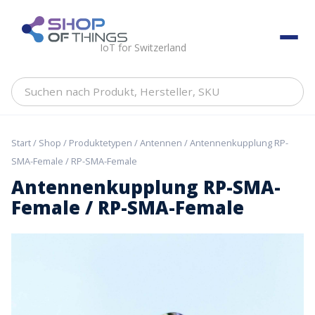
Skip
to
ShopOfThings
content
IoT for Switzerland
Suchen
nach
Produkt,
Hersteller,
Start
/
Shop
/
Produktetypen
/
Antennen
/ Antennenkupplung RP-
SKU
SMA-Female / RP-SMA-Female
Antennenkupplung RP-SMA-
Female / RP-SMA-Female