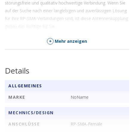
störungsfreie und qualitativ hochwertige Verbindung. Wenn Sie
auf der Suche nach einer langlebigen und zuverlässigen Lösung
für Ihre RP-SMA-Verbindungen sind, ist diese Antennenkupplung
genau das Richtige für Sie.
Lieferumfang
+
Mehr anzeigen
1 Stück
Details
ALLGEMEINES
MARKE
NoName
MECHNICS/DESIGN
ANSCHLÜSSE
RP-SMA-Female