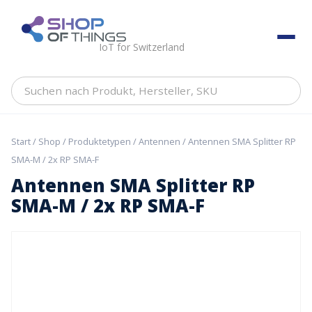
Skip
to
ShopOfThings
content
IoT for Switzerland
Suchen
nach
Produkt,
Hersteller,
Start
/
Shop
/
Produktetypen
/
Antennen
/ Antennen SMA Splitter RP
SKU
SMA-M / 2x RP SMA-F
Antennen SMA Splitter RP
SMA-M / 2x RP SMA-F