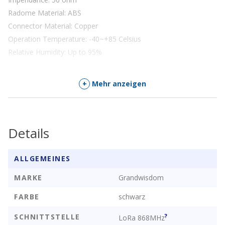
Radome Material: ABS
Connector Material: Copper
Operation Temperature: -40~+85 Celsius
Relative Humidity: Up to 95%
+
Mehr anzeigen
Details
ALLGEMEINES
MARKE
Grandwisdom
FARBE
schwarz
SCHNITTSTELLE
?
LoRa 868MHz