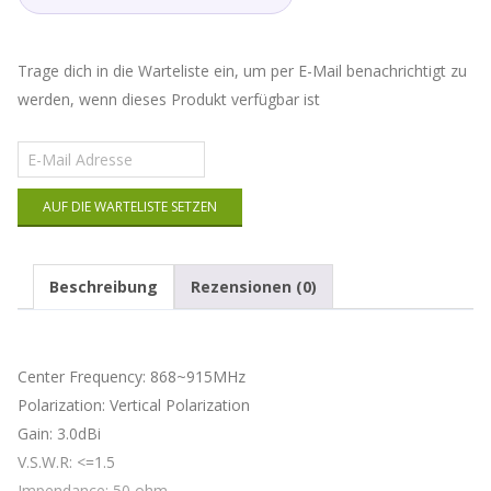
Trage dich in die Warteliste ein, um per E-Mail benachrichtigt zu
werden, wenn dieses Produkt verfügbar ist
Gib
deine
E-
AUF DIE WARTELISTE SETZEN
Mail-
Adresse
ein,
um
Beschreibung
Rezensionen (0)
auf
die
Warteliste
für
Center Frequency: 868~915MHz
dieses
Produkt
Polarization: Vertical Polarization
zu
Gain: 3.0dBi
kommen
V.S.W.R: <=1.5
Impendance: 50 ohm