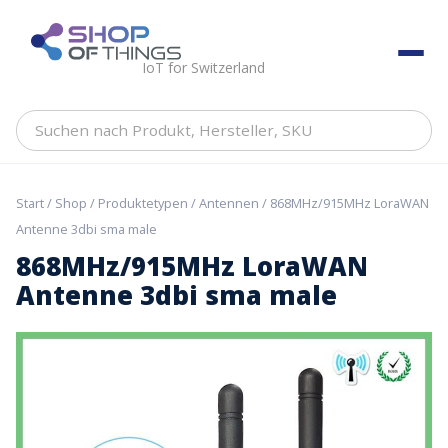
Skip
to
ShopOfThings
content
IoT for Switzerland
Suchen
nach
Produkt,
Hersteller,
Start
/
Shop
/
Produktetypen
/
Antennen
/ 868MHz/915MHz LoraWAN
SKU
Antenne 3dbi sma male
868MHz/915MHz LoraWAN
Antenne 3dbi sma male