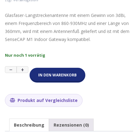
Glasfaser-Langstreckenantenne mit einem Gewinn von 3dBi,
einem Frequenzbereich von 860-930MHz und einer Länge von
360mm, wird mit einem Antennenfuß geliefert und ist mit dem
SenseCAP M1 Indoor Gateway kompatibel.
Nur noch 1 vorrätig
3dBi
−
+
Fiberglas-
IN DEN WARENKORB
Antennenkit
mit
Sockel
N-
Produkt auf Vergleichsliste
Type;
860-
930MHz,
360mm
Beschreibung
Rezensionen (0)
Menge