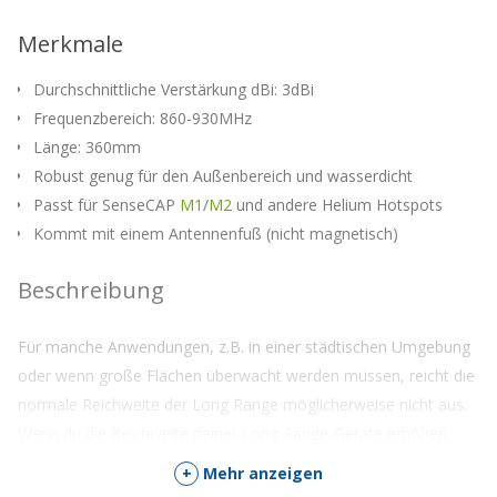
Merkmale
Durchschnittliche Verstärkung dBi: 3dBi
Frequenzbereich: 860-930MHz
Länge: 360mm
Robust genug für den Außenbereich und wasserdicht
Passt für SenseCAP
M1
/
M2
und andere Helium Hotspots
Kommt mit einem Antennenfuß (nicht magnetisch)
Beschreibung
Für manche Anwendungen, z.B. in einer städtischen Umgebung
oder wenn große Flächen überwacht werden müssen, reicht die
normale Reichweite der Long Range möglicherweise nicht aus.
Wenn du die Reichweite deiner Long Range-Geräte erhöhen
musst, dann ist diese Long Range-Glasfaserantenne für den
+
Mehr anzeigen
Außenbereich die ideale Ergänzung für dein Long Range-