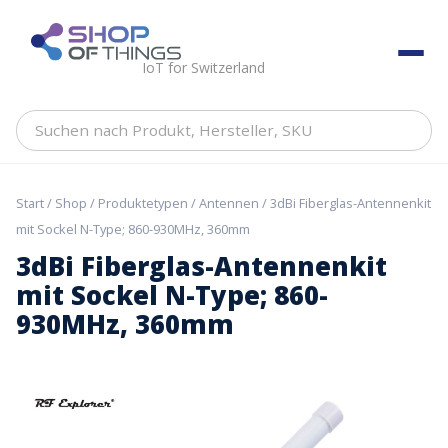
Skip
to
ShopOfThings
content
IoT for Switzerland
Suchen
nach
Produkt,
Hersteller,
Start
/
Shop
/
Produktetypen
/
Antennen
/ 3dBi Fiberglas-Antennenkit
SKU
mit Sockel N-Type; 860-930MHz, 360mm
3dBi Fiberglas-Antennenkit
mit Sockel N-Type; 860-
930MHz, 360mm