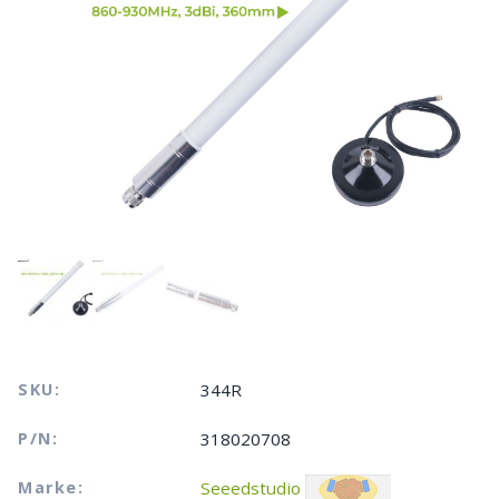
SKU:
344R
P/N:
318020708
Marke:
Seeedstudio