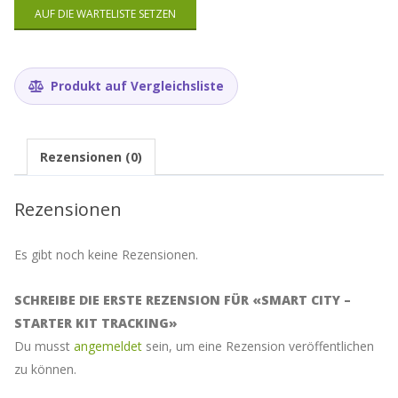
E-
AUF DIE WARTELISTE SETZEN
Mail-
Adresse
ein,
um
Produkt auf Vergleichsliste
auf
die
Warteliste
für
dieses
Rezensionen (0)
Produkt
zu
kommen
Rezensionen
Es gibt noch keine Rezensionen.
SCHREIBE DIE ERSTE REZENSION FÜR «SMART CITY –
STARTER KIT TRACKING»
Du musst
angemeldet
sein, um eine Rezension veröffentlichen
zu können.