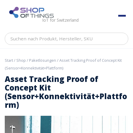
Skip
to
ShopOfThings
content
IoT for Switzerland
Suchen
nach
Produkt,
Hersteller,
Start
/
Shop
/
Paketlösungen
/ Asset Tracking Proof of Concept Kit
SKU
(Sensor+Konnektivität+Plattform)
Asset Tracking Proof of
Concept Kit
(Sensor+Konnektivität+Plattfo
rm)