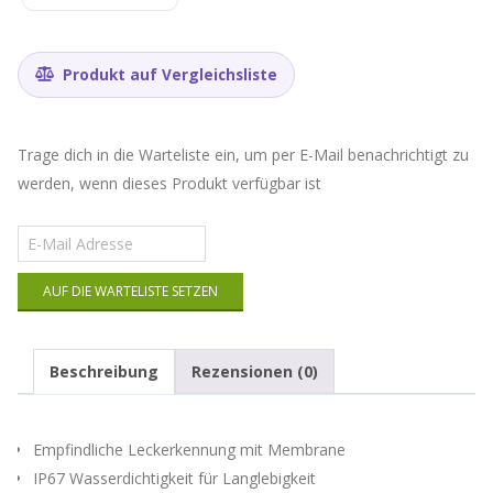
Produkt auf Vergleichsliste
Trage dich in die Warteliste ein, um per E-Mail benachrichtigt zu
werden, wenn dieses Produkt verfügbar ist
Gib
deine
E-
AUF DIE WARTELISTE SETZEN
Mail-
Adresse
ein,
um
Beschreibung
Rezensionen (0)
auf
die
Warteliste
für
Empfindliche Leckerkennung mit Membrane
dieses
IP67 Wasserdichtigkeit für Langlebigkeit
Produkt