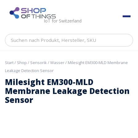
Skip
to
ShopOfThings
content
IoT for Switzerland
Suchen
nach
Produkt,
Hersteller,
Start
/
Shop
/
Sensorik
/
Wasser
/ Milesight EM300-MLD Membrane
SKU
Leakage Detection Sensor
Milesight EM300-MLD
Membrane Leakage Detection
Sensor