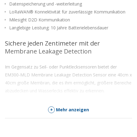
Datenspeicherung und -weiterleitung
zu
kommen
LoRaWAN® Konnektivität für zuverlässige Kommunikation
Milesight D2D Kommunikation
Langlebige Leistung: 10 Jahre Batterielebensdauer
Sichere jeden Zentimeter mit der
Membrane Leakage Detection
Im Gegensatz zu Seil- oder Punktlecksensoren bietet der
EM300-MLD Membrane Leakage Detection Sensor eine 40cm x
40cm große Membran, die es ihm ermöglicht, größere Bereiche
abzudecken und Wasserlecks effektiv zu erkennen.
+
Mehr anzeigen