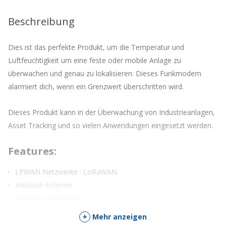
Warteliste
für
Beschreibung
dieses
Produkt
zu
Dies ist das perfekte Produkt, um die Temperatur und
kommen
Luftfeuchtigkeit um eine feste oder mobile Anlage zu
überwachen und genau zu lokalisieren. Dieses Funkmodem
alarmiert dich, wenn ein Grenzwert überschritten wird.
Dieses Produkt kann in der Überwachung von Industrieanlagen,
Asset Tracking und so vielen Anwendungen eingesetzt werden.
Features:
LPWAN Netzwerke : LoRaWAN
Inklusive Antenne
Niedriger Verbrauch
Einfach zu bedienen und schnell einsatzbereit
+
Mehr anzeigen
Wasserdichte Version : IP66