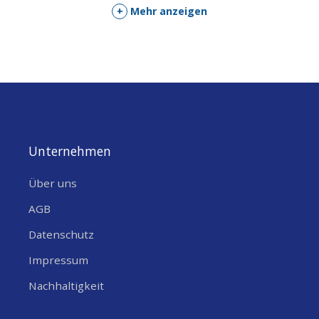
+
Mehr anzeigen
HANDELSINFORMATIONEN
COO (COUNTRY OF
Frankreich
ORIGIN)
SONSTIGE EIGENSCHAFTEN
Luftfeuchtigkeit
,
SENSOREN
Unternehmen
Lufttemperatur
Über uns
AGB
Datenschutz
Impressum
Nachhaltigkeit