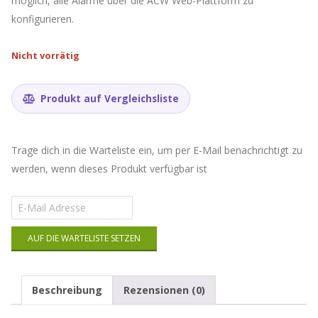
möglich, alle Alarme über die ACW Web-Plattform zu
konfigurieren.
Nicht vorrätig
Produkt auf Vergleichsliste
Trage dich in die Warteliste ein, um per E-Mail benachrichtigt zu
werden, wenn dieses Produkt verfügbar ist
Gib
deine
E-
AUF DIE WARTELISTE SETZEN
Mail-
Adresse
ein,
um
Beschreibung
Rezensionen (0)
auf
die