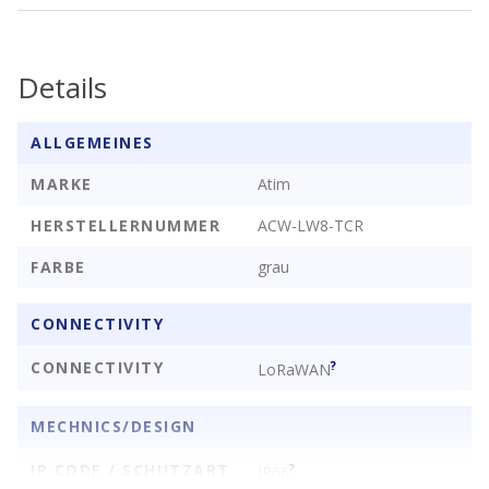
Das Datenblatt finden sie
hier
.
Details
ALLGEMEINES
MARKE
Atim
HERSTELLERNUMMER
ACW-LW8-TCR
FARBE
grau
CONNECTIVITY
CONNECTIVITY
?
LoRaWAN
MECHNICS/DESIGN
IP CODE / SCHUTZART
?
IP66