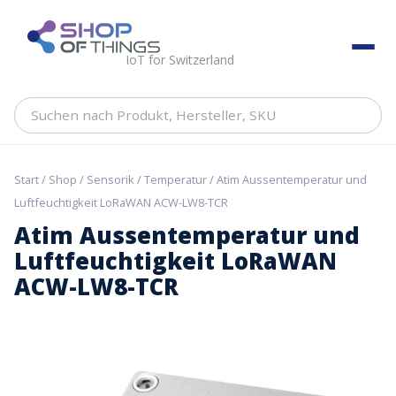
Skip
to
ShopOfThings
content
IoT for Switzerland
Suchen
nach
Produkt,
Hersteller,
Start
/
Shop
/
Sensorik
/
Temperatur
/ Atim Aussentemperatur und
SKU
Luftfeuchtigkeit LoRaWAN ACW-LW8-TCR
Atim Aussentemperatur und
Luftfeuchtigkeit LoRaWAN
ACW-LW8-TCR