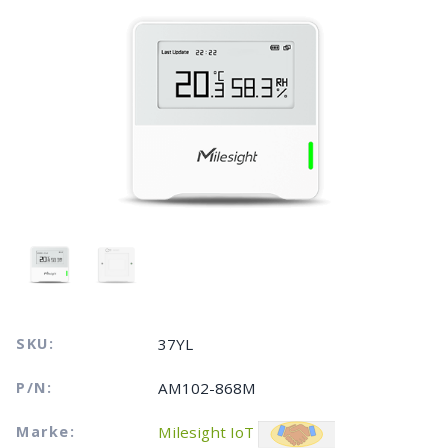
SKU:
37YL
P/N:
AM102-868M
Marke:
Milesight IoT