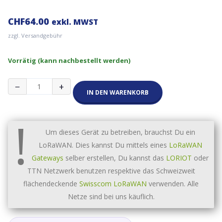
CHF
64.00
exkl. MWST
zzgl. Versandgebühr
Vorrätig (kann nachbestellt werden)
Milesight
−
+
AM102
IN DEN WARENKORB
2-
in-
!
1
IAQ
Um dieses Gerät zu betreiben, brauchst Du ein
Sensor
LoRaWAN. Dies kannst Du mittels eines
LoRaWAN
mit
Display
Gateways
selber erstellen, Du kannst das
LORIOT
oder
Menge
TTN Netzwerk benutzen respektive das Schweizweit
flächendeckende
Swisscom LoRaWAN
verwenden. Alle
Netze sind bei uns käuflich.