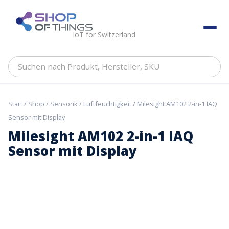
Skip
to
ShopOfThings
content
IoT for Switzerland
Suchen
nach
Produkt,
Hersteller,
Start
/
Shop
/
Sensorik
/
Luftfeuchtigkeit
/ Milesight AM102 2-in-1 IAQ
SKU
Sensor mit Display
Milesight AM102 2-in-1 IAQ
Sensor mit Display