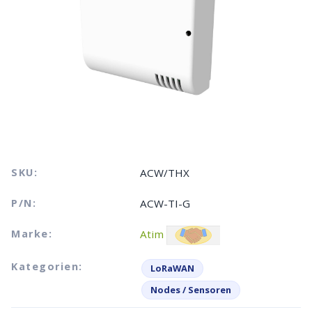
SKU:
ACW/THX
P/N:
ACW-TI-G
Marke:
Atim
Kategorien:
LoRaWAN
Nodes / Sensoren