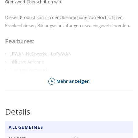
Grenzwert überschritten wird.
Dieses Produkt kann in der Überwachung von Hochschulen,
Krankenhäuser, Bildungseinrichtungen usw. eingesetzt werden.
Features:
LPWAN Netzwerke : LoRaWAN
Inklusive Antenne
Niedriger Verbrauch
Einfach zu bedienen und schnell einsatzbereit
+
Mehr anzeigen
Details
ALLGEMEINES