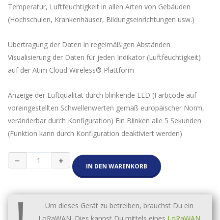
Temperatur, Luftfeuchtigkeit in allen Arten von Gebäuden
(Hochschulen, Krankenhäuser, Bildungseinrichtungen usw.)
Übertragung der Daten in regelmäßigen Abständen
Visualisierung der Daten für jeden Indikator (Luftfeuchtigkeit)
auf der Atim Cloud Wireless® Plattform
Anzeige der Luftqualität durch blinkende LED (Farbcode auf
voreingestellten Schwellenwerten gemäß europäischer Norm,
veränderbar durch Konfiguration) Ein Blinken alle 5 Sekunden
(Funktion kann durch Konfiguration deaktiviert werden)
Atim
−
+
Umgebungs-
IN DEN WARENKORB
Sensor
Temperatur,
!
Luftfeuchtigkeit
-
Um dieses Gerät zu betreiben, brauchst Du ein
ACW/THX
LoRaWAN. Dies kannst Du mittels eines
LoRaWAN