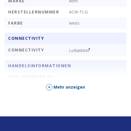
MARKE
Atim
HERSTELLERNUMMER
ACW-TI-G
FARBE
weiss
CONNECTIVITY
CONNECTIVITY
?
LoRaWAN
HANDELSINFORMATIONEN
COO (COUNTRY OF
Frankreich
ORIGIN)
+
Mehr anzeigen
SONSTIGE EIGENSCHAFTEN
Luftfeuchtigkeit
,
SENSOREN
Lufttemperatur