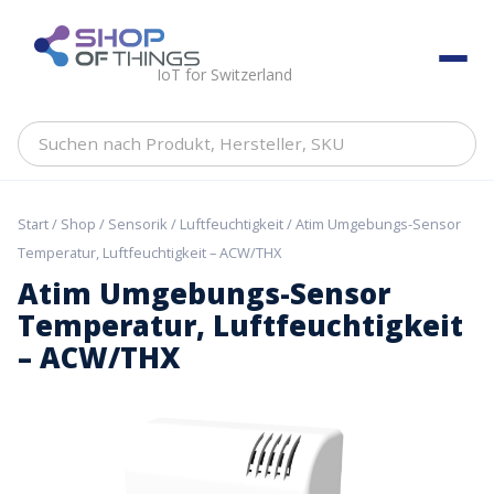
Skip
to
ShopOfThings
content
IoT for Switzerland
Suchen
nach
Produkt,
Hersteller,
Start
/
Shop
/
Sensorik
/
Luftfeuchtigkeit
/ Atim Umgebungs-Sensor
SKU
Temperatur, Luftfeuchtigkeit – ACW/THX
Atim Umgebungs-Sensor
Temperatur, Luftfeuchtigkeit
– ACW/THX