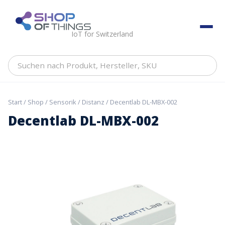
Skip
to
ShopOfThings
content
IoT for Switzerland
Suchen
nach
Produkt,
Hersteller,
Start
/
Shop
/
Sensorik
/
Distanz
/ Decentlab DL-MBX-002
SKU
Decentlab DL-MBX-002