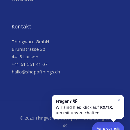
FEUCHTIGKEITSBEREIC
0 bis 100% RH
H
HANDELSINFORMATIONEN
Kontakt
?
?
,
,
CE
EMC
PRODUKTKENNZEICHE
Thingware GmbH
?
,
LoRa Alliance Certified
N
Brühlstrasse 20
?
RED
4415 Lausen
COO (COUNTRY OF
+41 61 551 41 07
Schweiz
ORIGIN)
hallo@shopofthings.ch
SONSTIGE EIGENSCHAFTEN
EXTERNAL STORAGE
No
SENSOREN
Distanz
© 2026 Thingware GmbH | Wir versenden grün
🌿