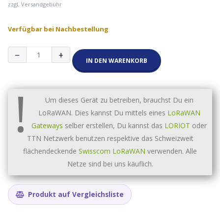
zzgl. Versandgebühr
Verfügbar bei Nachbestellung
Decentlab
−
+
DL-
IN DEN WARENKORB
MBX-
002
!
Menge
Um dieses Gerät zu betreiben, brauchst Du ein
LoRaWAN. Dies kannst Du mittels eines
LoRaWAN
Gateways
selber erstellen, Du kannst das
LORIOT
oder
TTN Netzwerk benutzen respektive das Schweizweit
flächendeckende
Swisscom LoRaWAN
verwenden. Alle
Netze sind bei uns käuflich.
Produkt auf Vergleichsliste