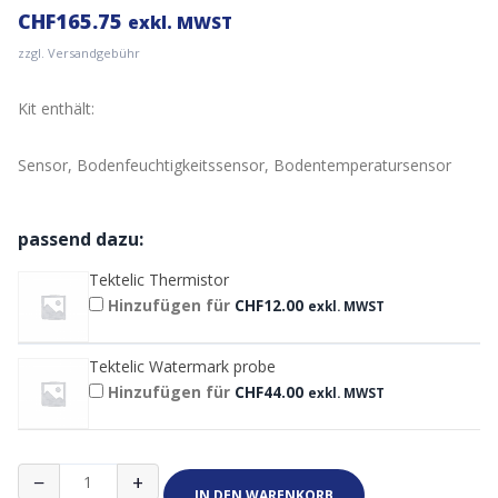
CHF
165.75
exkl. MWST
zzgl. Versandgebühr
Kit enthält:
Sensor, Bodenfeuchtigkeitssensor, Bodentemperatursensor
passend dazu:
Tektelic Thermistor
Hinzufügen für
CHF
12.00
exkl. MWST
Tektelic Watermark probe
Hinzufügen für
CHF
44.00
exkl. MWST
Tektelic
−
+
KIWI
IN DEN WARENKORB