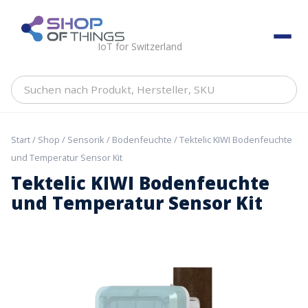
Skip
to
ShopOfThings
content
IoT for Switzerland
Suchen
nach
Produkt,
Hersteller,
Start
/
Shop
/
Sensorik
/
Bodenfeuchte
/ Tektelic KIWI Bodenfeuchte
SKU
und Temperatur Sensor Kit
Tektelic KIWI Bodenfeuchte
und Temperatur Sensor Kit