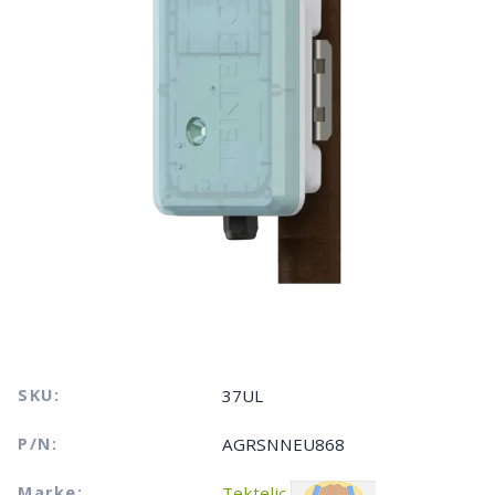
SKU:
37UL
P/N:
AGRSNNEU868
Marke:
Tektelic