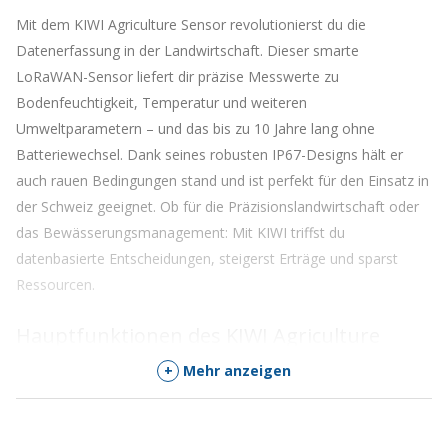
Mit dem KIWI Agriculture Sensor revolutionierst du die
Datenerfassung in der Landwirtschaft. Dieser smarte
LoRaWAN-Sensor liefert dir präzise Messwerte zu
Bodenfeuchtigkeit, Temperatur und weiteren
Umweltparametern – und das bis zu 10 Jahre lang ohne
Batteriewechsel. Dank seines robusten IP67-Designs hält er
auch rauen Bedingungen stand und ist perfekt für den Einsatz in
der Schweiz geeignet. Ob für die Präzisionslandwirtschaft oder
das Bewässerungsmanagement: Mit KIWI triffst du
datenbasierte Entscheidungen, steigerst Erträge und sparst
Ressourcen.
Hauptfunktionen des KIWI Agriculture
Sensors
+
Mehr anzeigen
Lange Batterielaufzeit
: Bis zu 10 Jahre Betrieb mit einer
einzigen C-Zellen-LTC-Batterie – ideal für langfristige Projekte