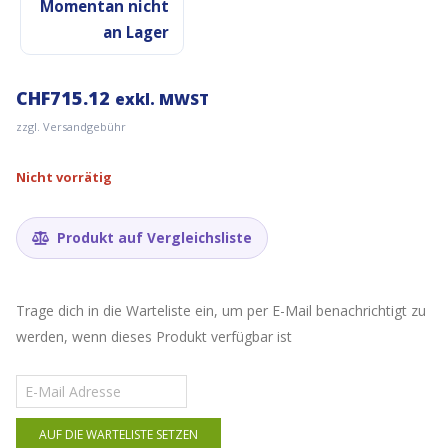
Momentan nicht
an Lager
CHF
715.12
exkl. MWST
zzgl. Versandgebühr
Nicht vorrätig
Produkt auf Vergleichsliste
Trage dich in die Warteliste ein, um per E-Mail benachrichtigt zu
werden, wenn dieses Produkt verfügbar ist
Gib
deine
E-
AUF DIE WARTELISTE SETZEN
Mail-