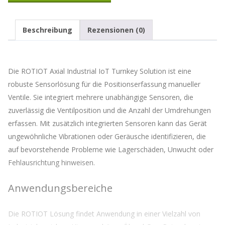
Adresse
ein,
um
Beschreibung
Rezensionen (0)
auf
die
Warteliste
für
Die ROTIOT Axial Industrial IoT Turnkey Solution ist eine
dieses
Produkt
robuste Sensorlösung für die Positionserfassung manueller
zu
Ventile. Sie integriert mehrere unabhängige Sensoren, die
kommen
zuverlässig die Ventilposition und die Anzahl der Umdrehungen
erfassen. Mit zusätzlich integrierten Sensoren kann das Gerät
ungewöhnliche Vibrationen oder Geräusche identifizieren, die
auf bevorstehende Probleme wie Lagerschäden, Unwucht oder
Fehlausrichtung hinweisen.
Anwendungsbereiche
Die ROTIOT Lösung findet Anwendung in einer Vielzahl von