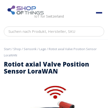
Skip
to
ShopOfThings
content
IoT for Switzerland
Suchen
nach
Produkt,
Hersteller,
Start
/
Shop
/
Sensorik
/
Lage
/ Rotiot axial Valve Position Sensor
SKU
LoraWAN
Rotiot axial Valve Position
Sensor LoraWAN