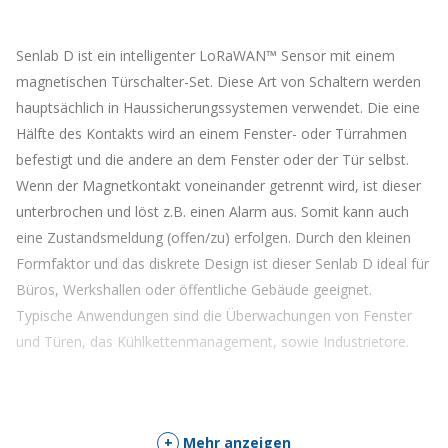
die
Warteliste
für
Senlab D ist ein intelligenter LoRaWAN™ Sensor mit einem
dieses
Produkt
magnetischen Türschalter-Set. Diese Art von Schaltern werden
zu
hauptsächlich in Haussicherungssystemen verwendet. Die eine
kommen
Hälfte des Kontakts wird an einem Fenster- oder Türrahmen
befestigt und die andere an dem Fenster oder der Tür selbst.
Wenn der Magnetkontakt voneinander getrennt wird, ist dieser
unterbrochen und löst z.B. einen Alarm aus. Somit kann auch
eine Zustandsmeldung (offen/zu) erfolgen. Durch den kleinen
Formfaktor und das diskrete Design ist dieser Senlab D ideal für
Büros, Werkshallen oder öffentliche Gebäude geeignet.
Typische Anwendungen sind die Überwachungen von Fenster
und Türen, das Kühlkettenmanagement, sowie Industrietore.
+
Mehr anzeigen
Hinweis: