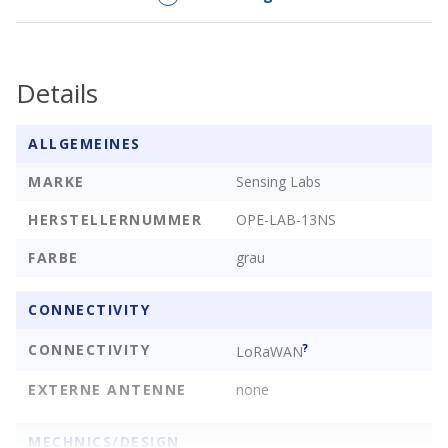
Für dieses Produkt besteht die Möglichkeit individuelle
Konfigurationen, wie den Datenlogger-Modus
aufzuspielen(siehe Artikel #004885)
Details
HERSTELLER:
Sensing Labs
ALLGEMEINES
PRODUKTKATEGORIE:
LoRa® Sensors
MARKE
Sensing Labs
FUNKSTANDARD:
LoRa
HERSTELLERNUMMER
OPE-LAB-13NS
GEHÄUSE/SCHUTZKLAS
IP68
FARBE
grau
SE:
SENSOREN:
Türkontakt
CONNECTIVITY
ZULASSUNG:
CE/RED (Europa)
CONNECTIVITY
?
LoRaWAN
EXTERNE ANTENNE
none
MECHNICS/DESIGN