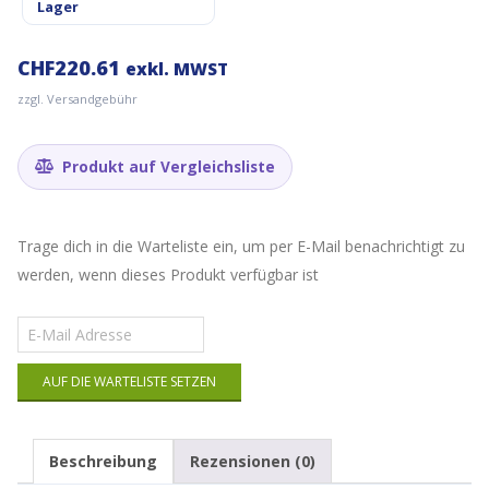
Lager
CHF
220.61
exkl. MWST
zzgl. Versandgebühr
Produkt auf Vergleichsliste
Trage dich in die Warteliste ein, um per E-Mail benachrichtigt zu
werden, wenn dieses Produkt verfügbar ist
Gib
deine
E-
AUF DIE WARTELISTE SETZEN
Mail-
Adresse
ein,
um
Beschreibung
Rezensionen (0)
auf