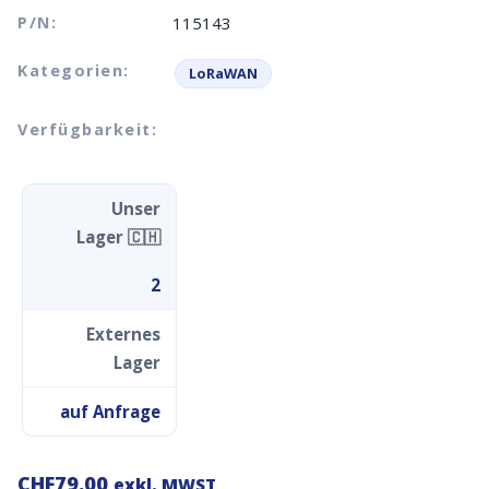
P/N:
115143
Kategorien:
LoRaWAN
Verfügbarkeit:
Unser
Lager 🇨🇭
2
Externes
Lager
auf Anfrage
CHF
79.00
exkl. MWST