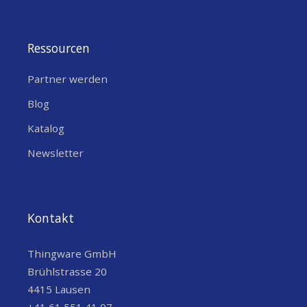
Unternehmen
Ressourcen
Netzwerkplanung
: Optimiere die
Reichweite und Abdeckung von
Partner werden
LoRaWAN-Netzwerken für IoT-
Blog
Lösungen in städtischen oder
ländlichen Gebieten.
Katalog
Fehlerbehebung
: Identifiziere
Newsletter
Signalstörungen in industriellen
Umgebungen, um die
Netzwerkstabilität zu verbessern.
Kontakt
Standortbewertung
: Führe
Signalqualitätsmessungen für
Thingware GmbH
Gateway-Installationen durch, um
Brühlstrasse 20
optimale Platzierungen zu
4415 Lausen
gewährleisten.
+41 61 551 41 07