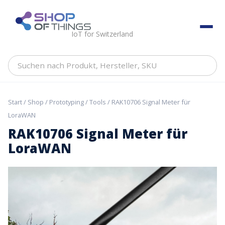
Skip
to
ShopOfThings
content
IoT for Switzerland
Suchen
nach
Produkt,
Hersteller,
Start
/
Shop
/
Prototyping
/
Tools
/ RAK10706 Signal Meter für
SKU
LoraWAN
RAK10706 Signal Meter für
LoraWAN