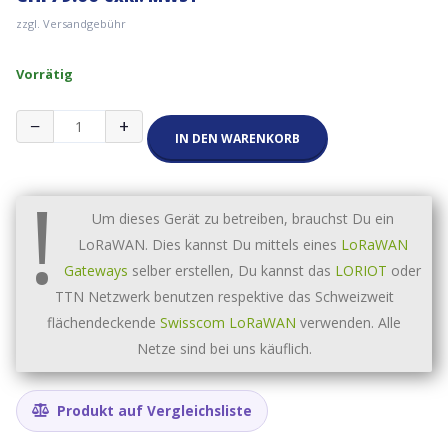
zzgl. Versandgebühr
Vorrätig
RAK10706
−
+
Signal
IN DEN WARENKORB
Meter
für
!
LoraWAN
Menge
Um dieses Gerät zu betreiben, brauchst Du ein
LoRaWAN. Dies kannst Du mittels eines
LoRaWAN
Gateways
selber erstellen, Du kannst das
LORIOT
oder
TTN Netzwerk benutzen respektive das Schweizweit
flächendeckende
Swisscom LoRaWAN
verwenden. Alle
Netze sind bei uns käuflich.
Produkt auf Vergleichsliste