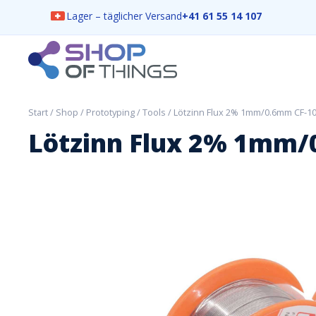
Lager – täglicher Versand
+41 61 55 14 107
Skip
to
content
ShopOfThings
Start
/
Shop
/
Prototyping
/
Tools
/ Lötzinn Flux 2% 1mm/0.6mm CF-10
Lötzinn Flux 2% 1mm/