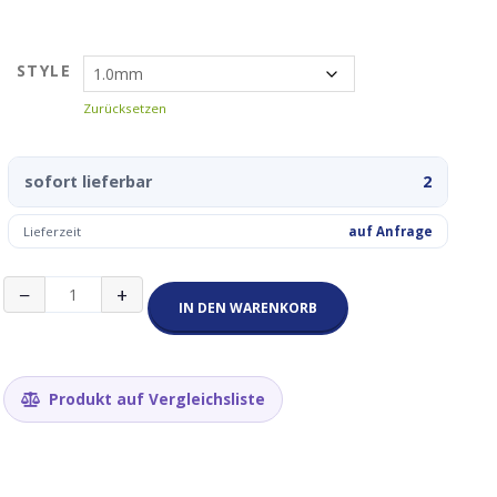
STYLE
Zurücksetzen
sofort lieferbar
2
Lieferzeit
auf Anfrage
Lötzinn
−
+
Flux
IN DEN WARENKORB
2%
1mm/0.6mm
CF-
10
Produkt auf Vergleichsliste
50g
Menge