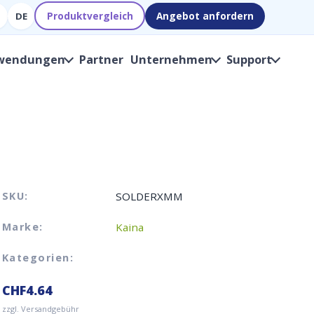
Produktvergleich
Angebot anfordern
DE
wendungen
Partner
Unternehmen
Support
SKU:
SOLDERXMM
Marke:
Kaina
Kategorien:
CHF
4.64
zzgl. Versandgebühr