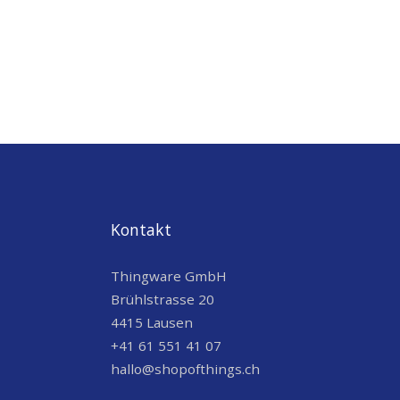
Kontakt
Thingware GmbH
Brühlstrasse 20
4415 Lausen
+41 61 551 41 07
hallo@shopofthings.ch