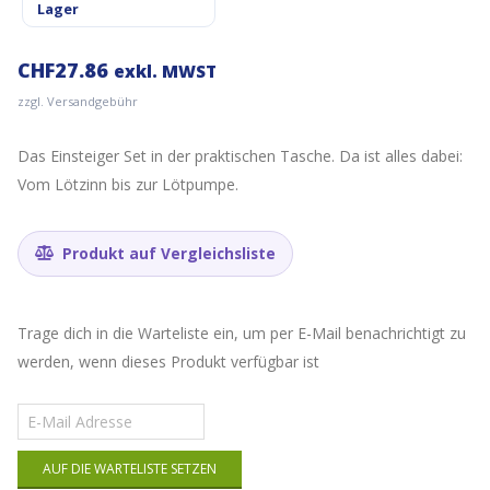
Lager
CHF
27.86
exkl. MWST
zzgl. Versandgebühr
Das Einsteiger Set in der praktischen Tasche. Da ist alles dabei:
Vom Lötzinn bis zur Lötpumpe.
Produkt auf Vergleichsliste
Trage dich in die Warteliste ein, um per E-Mail benachrichtigt zu
werden, wenn dieses Produkt verfügbar ist
Gib
deine
E-
AUF DIE WARTELISTE SETZEN
Mail-