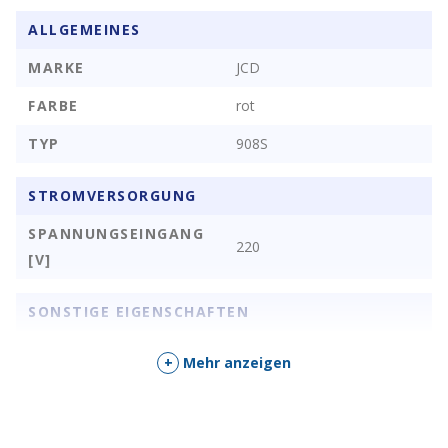
ALLGEMEINES
MARKE
JCD
FARBE
rot
TYP
908S
STROMVERSORGUNG
SPANNUNGSEINGANG
220
[V]
SONSTIGE EIGENSCHAFTEN
LEISTUNG
80 W
+
Mehr anzeigen