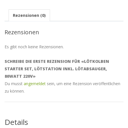
Adresse
ein,
um
Rezensionen (0)
auf
die
Warteliste
Rezensionen
für
dieses
Produkt
Es gibt noch keine Rezensionen.
zu
kommen
SCHREIBE DIE ERSTE REZENSION FÜR «LÖTKOLBEN
STARTER SET, LÖTSTATION INKL. LÖTABSAUGER,
80WATT 220V»
Du musst
angemeldet
sein, um eine Rezension veröffentlichen
zu können.
Details