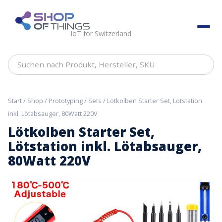
Skip
to
ShopOfThings
content
IoT for Switzerland
Suchen
nach
Produkt,
Hersteller,
Start
/
Shop
/
Prototyping
/
Sets
/ Lötkolben Starter Set, Lötstation
SKU
inkl. Lötabsauger, 80Watt 220V
Lötkolben Starter Set,
Lötstation inkl. Lötabsauger,
80Watt 220V