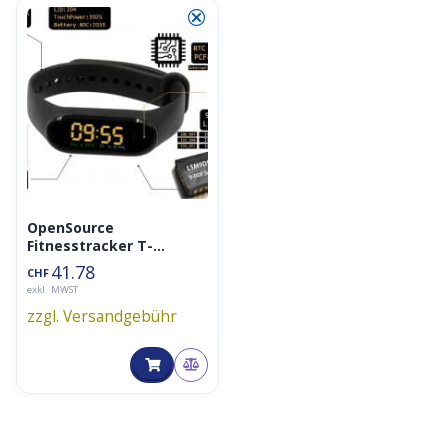
⮿
OpenSource
Fitnesstracker T-
Wristband ESP32 LILYGO
41.78
CHF
TTGO
exkl. MWST
zzgl. Versandgebühr