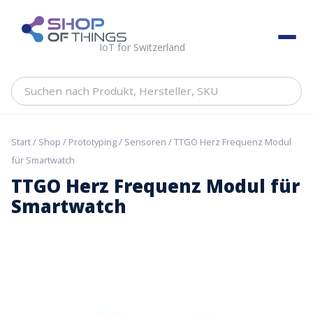
Skip
to
ShopOfThings
content
IoT for Switzerland
Suchen
nach
Produkt,
Hersteller,
Start
/
Shop
/
Prototyping
/
Sensoren
/ TTGO Herz Frequenz Modul
SKU
für Smartwatch
TTGO Herz Frequenz Modul für
Smartwatch