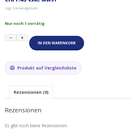
zzgl. Versandgebühr
Nur noch 1 vorrätig
TTGO
−
+
Herz
IN DEN WARENKORB
Frequenz
Modul
für
Smartwatch
Produkt auf Vergleichsliste
Menge
Rezensionen (0)
Rezensionen
Es gibt noch keine Rezensionen.