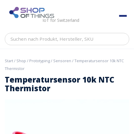
Skip
to
ShopOfThings
content
IoT for Switzerland
Suchen
nach
Produkt,
Hersteller,
Start
/
Shop
/
Prototyping
/
Sensoren
/ Temperatursensor 10k NTC
SKU
Thermistor
Temperatursensor 10k NTC
Thermistor