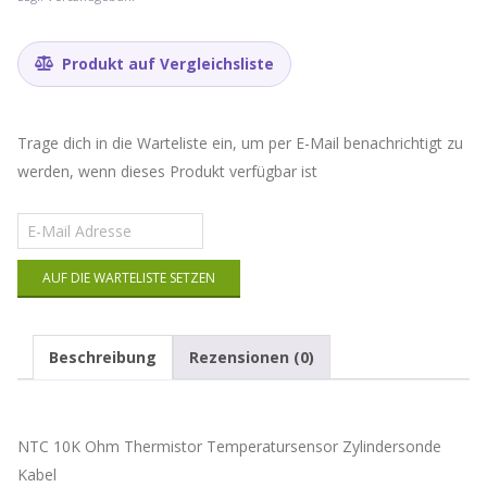
Produkt auf Vergleichsliste
Trage dich in die Warteliste ein, um per E-Mail benachrichtigt zu
werden, wenn dieses Produkt verfügbar ist
Gib
deine
E-
AUF DIE WARTELISTE SETZEN
Mail-
Adresse
ein,
um
Beschreibung
Rezensionen (0)
auf
die
Warteliste
für
NTC 10K Ohm Thermistor Temperatursensor Zylindersonde
dieses
Produkt
Kabel