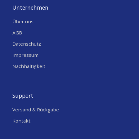
Unternehmen
Über uns
Ein sehr gutes Beispiel findest Du hier:
http://esp8266tutorials.blogspot.com/2016/09/esp8266-ntc-
AGB
temperature-thermistor.html
Datenschutz
Impressum
Nachhaltigkeit
Support
Versand & Rückgabe
Kontakt