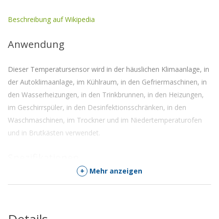
zu
kommen
Beschreibung auf Wikipedia
Anwendung
Dieser Temperatursensor wird in der häuslichen Klimaanlage, in
der Autoklimaanlage, im Kühlraum, in den Gefriermaschinen, in
den Wasserheizungen, in den Trinkbrunnen, in den Heizungen,
im Geschirrspüler, in den Desinfektionsschränken, in den
Waschmaschinen, im Trockner und im Niedertemperaturofen
und in Brutkästen verwendet.
Spezifikationen
+
Mehr anzeigen
Typ: NTC-Temperatursensorkabel, NTC-Thermistor, Heissleiter
Material: UL2468 24AWG
Kabelfarbe: Rot
Details