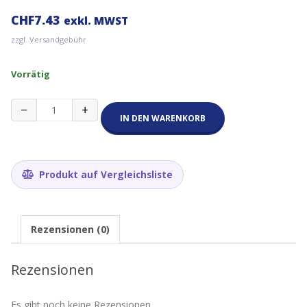
CHF
7.43
exkl. MWST
zzgl. Versandgebühr
Vorrätig
TCS34725
−
+
RGB
IN DEN WARENKORB
Sensor/Farbsensor
(IR
Filter,
White
Produkt auf Vergleichsliste
LED)
Menge
Rezensionen (0)
Rezensionen
Es gibt noch keine Rezensionen.