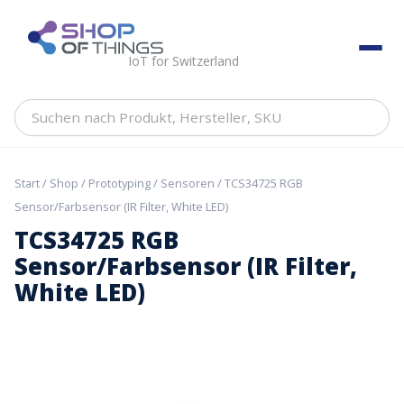
Skip
to
ShopOfThings
content
IoT for Switzerland
Suchen
nach
Produkt,
Hersteller,
Start
/
Shop
/
Prototyping
/
Sensoren
/ TCS34725 RGB
SKU
Sensor/Farbsensor (IR Filter, White LED)
TCS34725 RGB
Sensor/Farbsensor (IR Filter,
White LED)