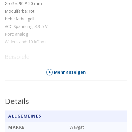
Größe: 90 * 20 mm
Modulfarbe: rot
Hebelfarbe: gelb
VCC Spannung: 3.3-5 V
Port: analog
Widerstand: 10 kOhm
Beispiele
Demovideo:
https://www.youtube.com/watch?v=ARWG26A06ak
+
Mehr anzeigen
Details
ALLGEMEINES
MARKE
Wavgat