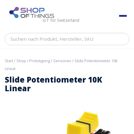
Skip
to
ShopOfThings
content
IoT for Switzerland
Suchen
nach
Produkt,
Hersteller,
Start
/
Shop
/
Prototyping
/
Sensoren
/ Slide Potentiometer 10K
SKU
Linear
Slide Potentiometer 10K
Linear