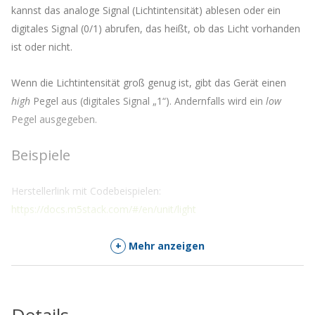
zu
kannst das analoge Signal (Lichtintensität) ablesen oder ein
kommen
digitales Signal (0/1) abrufen, das heißt, ob das Licht vorhanden
ist oder nicht.
Wenn die Lichtintensität groß genug ist, gibt das Gerät einen
high
Pegel aus (digitales Signal „1“). Andernfalls wird ein
low
Pegel ausgegeben.
Beispiele
Herstellerlink mit Codebeispielen:
https://docs.m5stack.com/#/en/unit/light
Lieferumfang
+
Mehr anzeigen
1x M5STACK LIGHT Unit
1x Grove Kabel 20 cm
Details