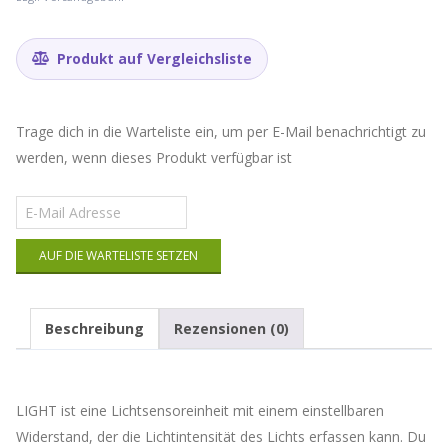
Produkt auf Vergleichsliste
Trage dich in die Warteliste ein, um per E-Mail benachrichtigt zu
werden, wenn dieses Produkt verfügbar ist
Gib
deine
E-
AUF DIE WARTELISTE SETZEN
Mail-
Adresse
ein,
um
Beschreibung
Rezensionen (0)
auf
die
Warteliste
für
LIGHT ist eine Lichtsensoreinheit mit einem einstellbaren
dieses
Produkt
Widerstand, der die Lichtintensität des Lichts erfassen kann. Du