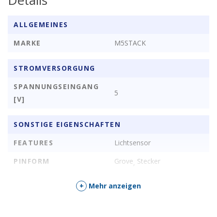
1x Kunststoffbox
ALLGEMEINES
MARKE
M5STACK
STROMVERSORGUNG
SPANNUNGSEINGANG
5
[V]
SONSTIGE EIGENSCHAFTEN
FEATURES
Lichtsensor
PINFORM
Grove
Stecker
,
PINS
4
+
Mehr anzeigen