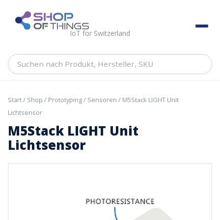
Skip
to
ShopOfThings
content
IoT for Switzerland
Suchen
nach
Produkt,
Hersteller,
Start
/
Shop
/
Prototyping
/
Sensoren
/ M5Stack LIGHT Unit
SKU
Lichtsensor
M5Stack LIGHT Unit
Lichtsensor