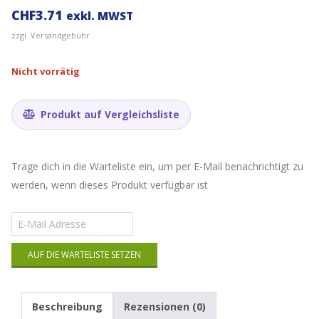
CHF
3.71
exkl. MWST
zzgl. Versandgebühr
Nicht vorrätig
Produkt auf Vergleichsliste
Trage dich in die Warteliste ein, um per E-Mail benachrichtigt zu
werden, wenn dieses Produkt verfügbar ist
Gib
deine
E-
AUF DIE WARTELISTE SETZEN
Mail-
Adresse
ein,
um
Beschreibung
Rezensionen (0)
auf