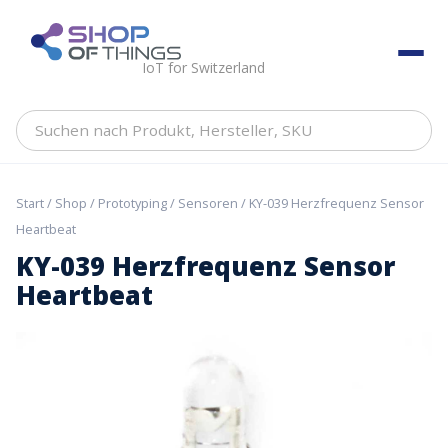
Skip
to
ShopOfThings
content
IoT for Switzerland
Suchen
nach
Produkt,
Hersteller,
Start
/
Shop
/
Prototyping
/
Sensoren
/ KY-039 Herzfrequenz Sensor
SKU
Heartbeat
KY-039 Herzfrequenz Sensor
Heartbeat