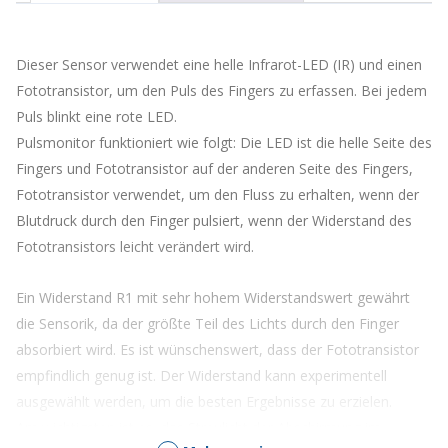
die
Warteliste
für
Dieser Sensor verwendet eine helle Infrarot-LED (IR) und einen
dieses
Produkt
Fototransistor, um den Puls des Fingers zu erfassen. Bei jedem
zu
Puls blinkt eine rote LED.
kommen
Pulsmonitor funktioniert wie folgt: Die LED ist die helle Seite des
Fingers und Fototransistor auf der anderen Seite des Fingers,
Fototransistor verwendet, um den Fluss zu erhalten, wenn der
Blutdruck durch den Finger pulsiert, wenn der Widerstand des
Fototransistors leicht verändert wird.
Ein Widerstand R1 mit sehr hohem Widerstandswert gewährt
die Sensorik, da der größte Teil des Lichts durch den Finger
absorbiert wird. Es ist wünschenswert, dass der Fototransistor
empfindlich genug ist. Der Widerstand kann experimentell
ausgewählt werden, um die besten Ergebnisse zu erzielen.
Am wichtigsten ist es, das Streulicht der Abschirmung im