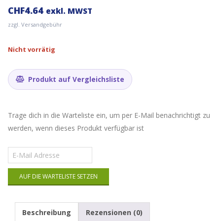
CHF
4.64
exkl. MWST
zzgl. Versandgebühr
Nicht vorrätig
Produkt auf Vergleichsliste
Trage dich in die Warteliste ein, um per E-Mail benachrichtigt zu
werden, wenn dieses Produkt verfügbar ist
Gib
deine
E-
AUF DIE WARTELISTE SETZEN
Mail-
Adresse
ein,
um
Beschreibung
Rezensionen (0)
auf