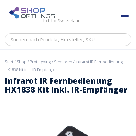
Skip
to
ShopOfThings
content
IoT for Switzerland
Suchen
nach
Produkt,
Hersteller,
Start
/
Shop
/
Prototyping
/
Sensoren
/ Infrarot IR Fernbedienung
SKU
HX1838 Kit inkl. IR-Empfänger
Infrarot IR Fernbedienung
HX1838 Kit inkl. IR-Empfänger