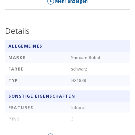
+
Mehr anzeigen
Serial.println(results.value, HEX); irrecv.resume(); // Receive the
next value
Details
} }
ALLGEMEINES
Lieferumfang
MARKE
Samiore Robot
1x Fernbedienung
FARBE
schwarz
1x IR Empfänger
TYP
HX1838
3x Jumperkabel
SONSTIGE EIGENSCHAFTEN
FEATURES
Infrarot
PINS
3