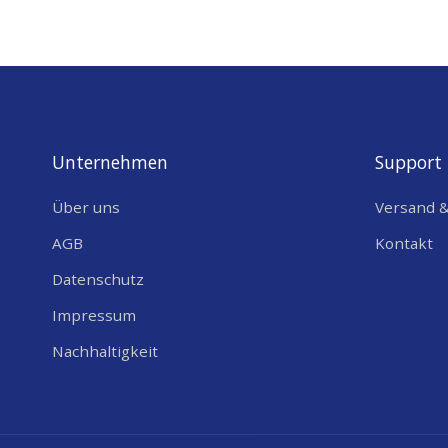
Zustand
Einwandfrei und Originalverpackt
Unternehmen
Support
Lieferumfang
Über uns
Versand 
1x PoE Adapter
AGB
Kontakt
1x Stromkabel mit T13-Stecker
Datenschutz
Impressum
Nachhaltigkeit