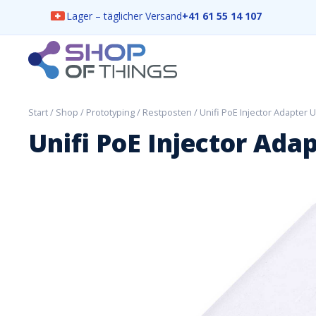
Lager – täglicher Versand
+41 61 55 14 107
Skip
to
content
ShopOfThings
Start
/
Shop
/
Prototyping
/
Restposten
/ Unifi PoE Injector Adapter
Unifi PoE Injector Ada