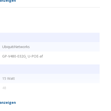
anzeigen
UbiquitiNetworks
GP-V480-032G
U-POE-af
,
15 Watt
48
anzeigen