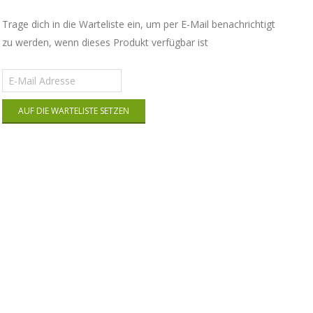
Trage dich in die Warteliste ein, um per E-Mail benachrichtigt
zu werden, wenn dieses Produkt verfügbar ist
Gib
deine
E-
AUF DIE WARTELISTE SETZEN
Mail-
Adresse
ein,
um
auf
die
Warteliste
für
dieses
Produkt
zu
kommen