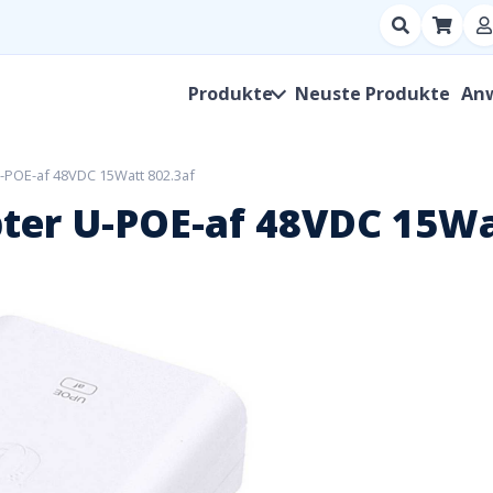
Suchen
nach
Produkt,
Produkte
Neuste Produkte
An
Hersteller,
SKU
 U-POE-af 48VDC 15Watt 802.3af
pter U-POE-af 48VDC 15Wa