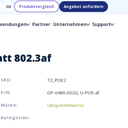
Produktvergleich
Angebot anfordern
DE
wendungen
Partner
Unternehmen
Support
tt 802.3af
SKU:
T2_POE2
P/N:
GP-V480-032G, U-POE-af
Marke:
UbiquitiNetworks
Kategorien: