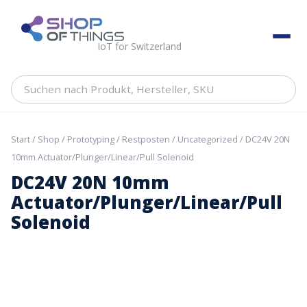
Skip
to
ShopOfThings
content
IoT for Switzerland
Suchen
nach
Produkt,
Hersteller,
Start
/
Shop
/
Prototyping
/
Restposten
/
Uncategorized
/ DC24V 20N
SKU
10mm Actuator/Plunger/Linear/Pull Solenoid
DC24V 20N 10mm
Actuator/Plunger/Linear/Pull
Solenoid