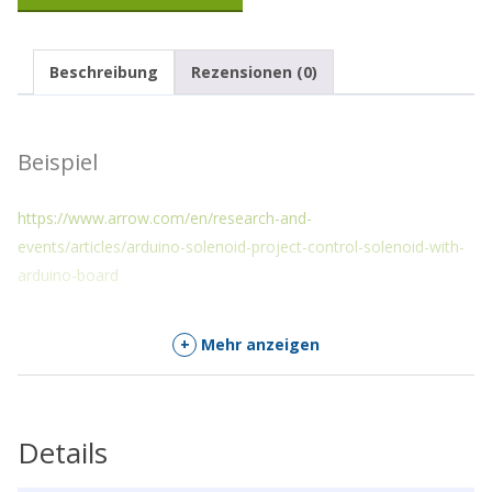
Adresse
ein,
um
Beschreibung
Rezensionen (0)
auf
die
Warteliste
für
Beispiel
dieses
Produkt
zu
https://www.arrow.com/en/research-and-
kommen
events/articles/arduino-solenoid-project-control-solenoid-with-
arduino-board
+
Mehr anzeigen
Details