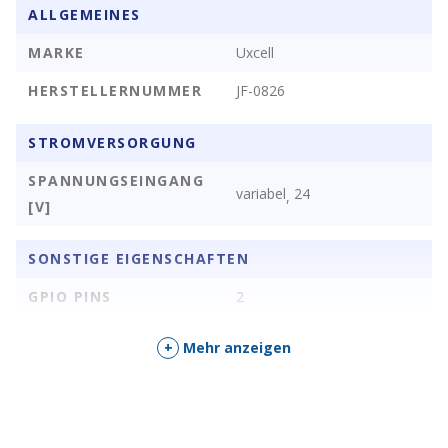
ALLGEMEINES
MARKE
Uxcell
HERSTELLERNUMMER
JF-0826
STROMVERSORGUNG
SPANNUNGSEINGANG
variabel
24
,
[V]
SONSTIGE EIGENSCHAFTEN
GPIO PINS
2
PINFORM
Litzenleitung
+
Mehr anzeigen
STYLE
Pull
LEISTUNG
15 Watt