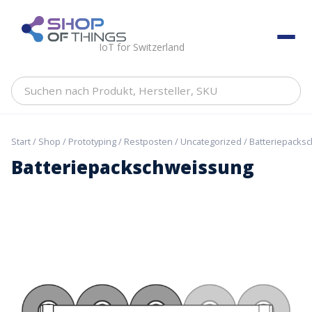
Skip
to
ShopOfThings
content
IoT for Switzerland
Suchen
nach
Produkt,
Hersteller,
Start
/
Shop
/
Prototyping
/
Restposten
/
Uncategorized
/ Batteriepacks
SKU
Batteriepackschweissung