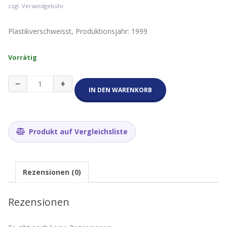
zzgl. Versandgebühr
Plastikverschweisst, Produktionsjahr: 1999
Vorrätig
TDK
−
+
DVD-
IN DEN WARENKORB
R
4.7GB
1-
8x
Produkt auf Vergleichsliste
Rohling
in
klassischer
Filmhülle
Rezensionen (0)
Menge
Rezensionen