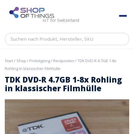
Skip
to
ShopOfThings
content
IoT for Switzerland
Suchen
nach
Produkt,
Hersteller,
Start
/
Shop
/
Prototyping
/
Restposten
/ TDK DVD-R 4.7GB 1-8x
SKU
Rohling in klassischer Filmhülle
TDK DVD-R 4.7GB 1-8x Rohling
in klassischer Filmhülle