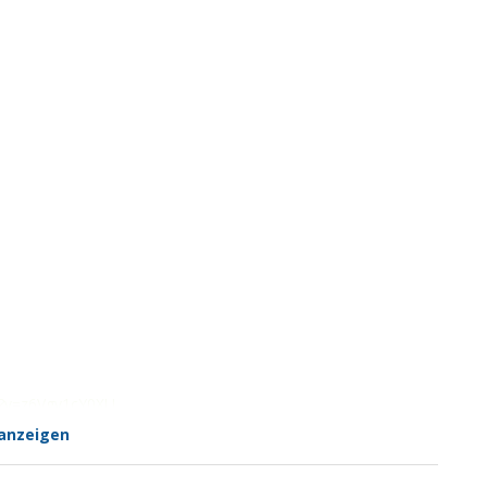
h?v=z6Vgy1cY0XU
anzeigen