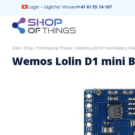
Lager – täglicher Versand
+41 61 55 14 107
Skip
to
content
ShopOfThings
Start
/
Shop
/
Prototyping
/
Power
/ Wemos Lolin D1 mini Battery Shi
Wemos Lolin D1 mini B