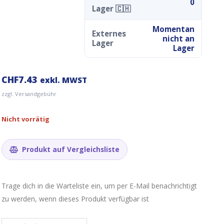
0
Lager 🇨🇭
Momentan
Externes
nicht an
Lager
Lager
CHF
7.43
exkl. MWST
zzgl. Versandgebühr
Nicht vorrätig
Produkt auf Vergleichsliste
Trage dich in die Warteliste ein, um per E-Mail benachrichtigt
zu werden, wenn dieses Produkt verfügbar ist
Gib