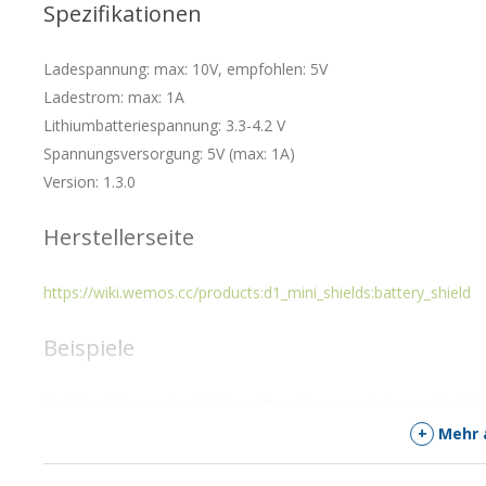
Spezifikationen
Ladespannung: max: 10V, empfohlen: 5V
Ladestrom: max: 1A
Lithiumbatteriespannung: 3.3-4.2 V
Spannungsversorgung: 5V (max: 1A)
Version: 1.3.0
Herstellerseite
https://wiki.wemos.cc/products:d1_mini_shields:battery_shield
Beispiele
Youtubevideo zur Installation:
https://www.youtube.com/watc
+
Mehr 
Ausführlicher Test:
http://bit.ly/2GY2zQu