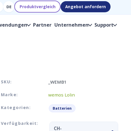
Produktvergleich
Angebot anfordern
DE
wendungen
Partner
Unternehmen
Support
SKU:
_WEMB1
Marke:
wemos Lolin
Kategorien:
Batterien
Verfügbarkeit:
CH-