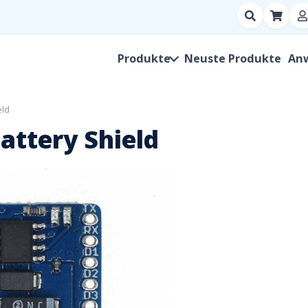
Suchen
nach
Produkt,
Produkte
Neuste Produkte
An
Hersteller,
SKU
eld
attery Shield