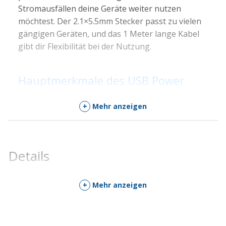
Stromausfällen deine Geräte weiter nutzen
möchtest. Der 2.1×5.5mm Stecker passt zu vielen
gängigen Geräten, und das 1 Meter lange Kabel
gibt dir Flexibilität bei der Nutzung.
Hauptmerkmale des USB Power
Boost Line
+
Mehr anzeigen
🔌
Spannungswandler
: Boostet 5V USB-
Eingang auf 12V Ausgang.
⚡
Leistung
: Unterstützt bis zu 0.8-1A bei 12V.
Details
📏
Kabellänge
: 1 Meter für flexible Nutzung.
🔧
Stecker
: 2.1×5.5mm DC-Stecker, kompatibel
+
Mehr anzeigen
mit vielen Geräten.
📦
Einfache Anwendung
: Plug-and-Play, keine