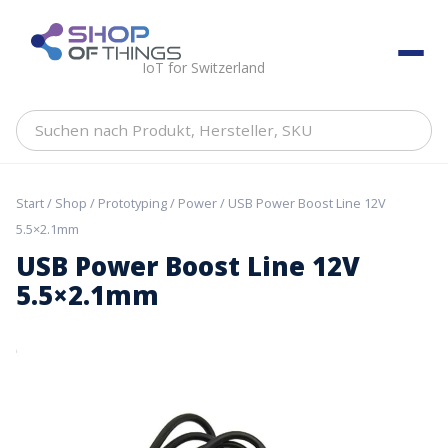
Skip
to
ShopOfThings
content
IoT for Switzerland
Suchen
nach
Produkt,
Hersteller,
Start
/
Shop
/
Prototyping
/
Power
/ USB Power Boost Line 12V
SKU
5.5×2.1mm
USB Power Boost Line 12V
5.5×2.1mm