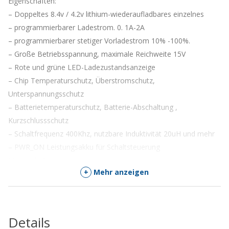
Eigenschaften:
kommen
– Doppeltes 8.4v / 4.2v lithium-wiederaufladbares einzelnes
– programmierbarer Ladestrom. 0. 1A-2A
– programmierbarer stetiger Vorladestrom 10% -100%.
– Große Betriebsspannung, maximale Reichweite 15V
– Rote und grüne LED-Ladezustandsanzeige
– Chip Temperaturschutz, Überstromschutz,
Unterspannungsschutz
– Batterietemperaturschutz, Batterie-Abschaltung ,
Kurzschlussschutz
– Schaltfrequenz 400Khz, nutzbare Induktivität 20uH und mehr
– PWR_ON Leistungsakku für Schaltsteuerung
Maximale Nennwerte:
+
Mehr anzeigen
– Statische Eingangsversorgungsspannung (VlN): 20V
– BAI: -8.4V-20V
– BAT-Kurzschluss Dauer: kontinuierlich
– Betriebsumgebung Temperaturbereich: -40 Grad; -85 Grad;
Details
– Lagertemperaturbereich: -65 Grad; – 125