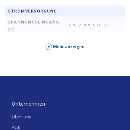
STROMVERSORGUNG
SPANNUNGSEINGANG
5
5-10
5-7
5-15
12
,
,
,
,
[V]
+
Mehr anzeigen
Unternehmen
Über uns
AGB