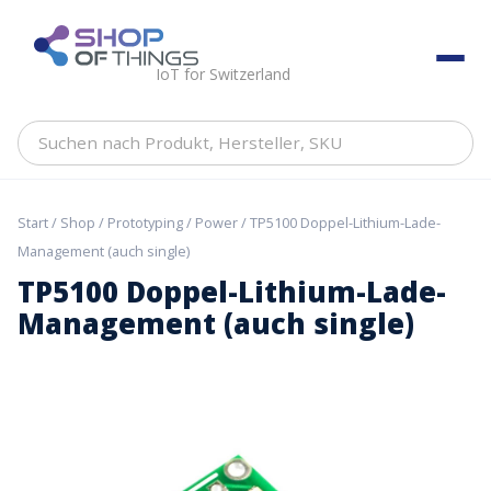
Skip
to
ShopOfThings
content
IoT for Switzerland
Suchen
nach
Produkt,
Hersteller,
Start
/
Shop
/
Prototyping
/
Power
/ TP5100 Doppel-Lithium-Lade-
SKU
Management (auch single)
TP5100 Doppel-Lithium-Lade-
Management (auch single)