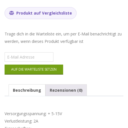
Produkt auf Vergleichsliste
Trage dich in die Warteliste ein, um per E-Mail benachrichtigt zu
werden, wenn dieses Produkt verfügbar ist
Gib
deine
E-
AUF DIE WARTELISTE SETZEN
Mail-
Adresse
ein,
um
Beschreibung
Rezensionen (0)
auf
die
Warteliste
für
Versorgungsspannung: + 5-15V
dieses
Produkt
Verlustleistung: 2A
zu