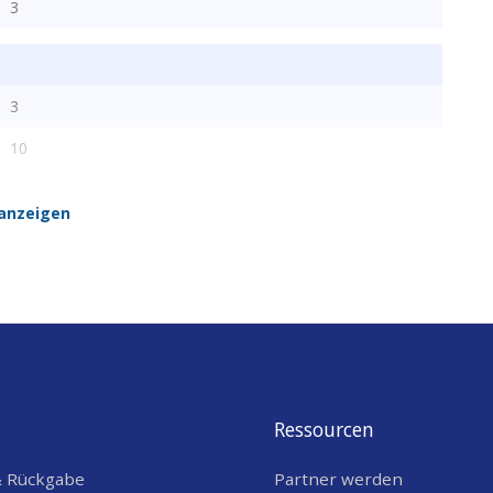
3
3
10
anzeigen
Ressourcen
& Rückgabe
Partner werden