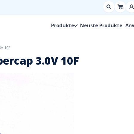
Suchen
nach
Produkt,
Produkte
Neuste Produkte
An
Hersteller,
SKU
0V 10F
ercap 3.0V 10F