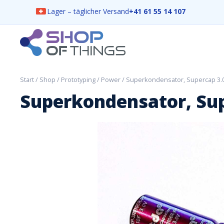
Lager – täglicher Versand
+41 61 55 14 107
Skip
to
content
ShopOfThings
Start
/
Shop
/
Prototyping
/
Power
/ Superkondensator, Supercap 3.
Superkondensator, Sup