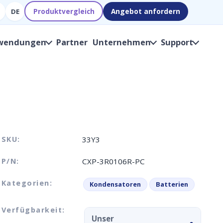
Produktvergleich
Angebot anfordern
DE
wendungen
Partner
Unternehmen
Support
SKU:
33Y3
P/N:
CXP-3R0106R-PC
Kategorien:
Kondensatoren
Batterien
Verfügbarkeit:
Unser