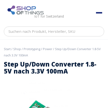
Skip
to
ShopOfThings
content
IoT for Switzerland
Suchen
nach
Produkt,
Hersteller,
Start
/
Shop
/
Prototyping
/
Power
/ Step Up/Down Converter 1.8-5V
SKU
nach 3.3V 100mA
Step Up/Down Converter 1.8-
5V nach 3.3V 100mA