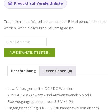
Produkt auf Vergleichsliste
Trage dich in die Warteliste ein, um per E-Mail benachrichtigt zu
werden, wenn dieses Produkt verfügbar ist
Gib
deine
E-
AUF DIE WARTELISTE SETZEN
Mail-
Adresse
ein,
um
Beschreibung
Rezensionen (0)
auf
die
Warteliste
für
Low-Noise, geregelter DC / DC-Wandler.
dieses
2-in-1-DC-DC-Abwärts- und Aufwärtswandler-Modul
Produkt
Fixe Ausgangsspannung von 3,3 V +/-4%
zu
kommen
Eingangsspannung: 1.8 ~ 5V (Du kannst zwei von diesem