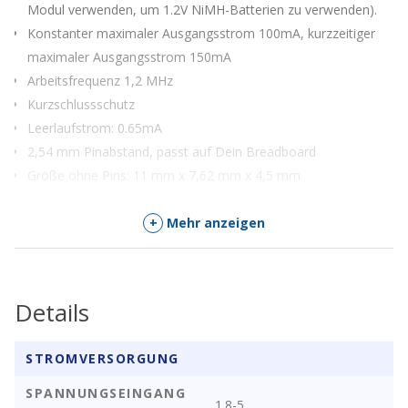
Modul verwenden, um 1.2V NiMH-Batterien zu verwenden).
Konstanter maximaler Ausgangsstrom 100mA, kurzzeitiger
maximaler Ausgangsstrom 150mA
Arbeitsfrequenz 1,2 MHz
Kurzschlussschutz
Leerlaufstrom: 0.65mA
2,54 mm Pinabstand, passt auf Dein Breadboard
Größe ohne Pins: 11 mm x 7,62 mm x 4,5 mm
+
Mehr anzeigen
Details
STROMVERSORGUNG
SPANNUNGSEINGANG
1.8-5