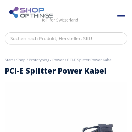
Skip
to
ShopOfThings
content
IoT for Switzerland
Suchen
nach
Produkt,
Hersteller,
Start
/
Shop
/
Prototyping
/
Power
/ PCI-E Splitter Power Kabel
SKU
PCI-E Splitter Power Kabel