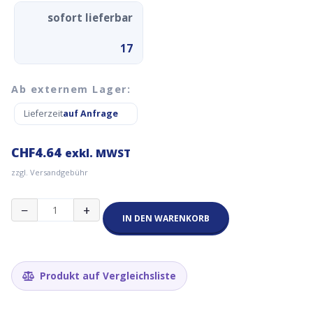
sofort lieferbar
17
Ab externem Lager:
Lieferzeit
auf Anfrage
CHF
4.64
exkl. MWST
zzgl. Versandgebühr
PCI-
−
+
E
IN DEN WARENKORB
Splitter
Power
Kabel
Menge
Produkt auf Vergleichsliste