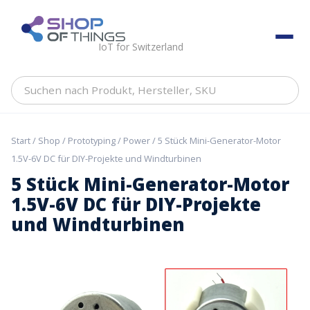
Skip
to
ShopOfThings
content
IoT for Switzerland
Suchen
nach
Produkt,
Hersteller,
Start
/
Shop
/
Prototyping
/
Power
/ 5 Stück Mini-Generator-Motor
SKU
1.5V-6V DC für DIY-Projekte und Windturbinen
5 Stück Mini-Generator-Motor
1.5V-6V DC für DIY-Projekte
und Windturbinen