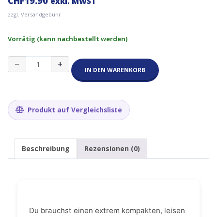
CHF
19.90
exkl. MWST
zzgl. Versandgebühr
Vorrätig (kann nachbestellt werden)
5
−
+
Stück
IN DEN WARENKORB
Mini-
Generator-
Motor
1.5V-
Produkt auf Vergleichsliste
6V
DC
für
DIY-
Beschreibung
Rezensionen (0)
Projekte
und
Windturbinen
Menge
Du brauchst einen extrem kompakten, leisen