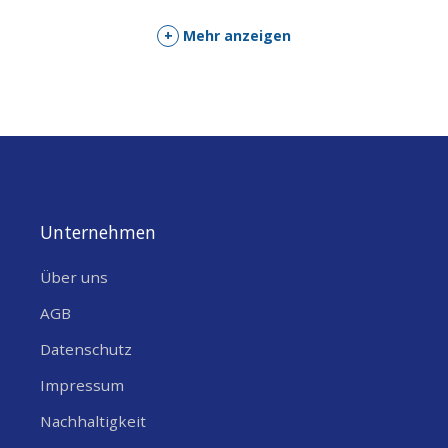
Motor R300C (10er-Pack)
+
Mehr anzeigen
Extra breiter Spannungsbereich 1.5–6 V
DC – startet bereits bei kleinsten
Solarzellen oder Handkurbeln
Drehzahl 3500 RPM bei 3 V / bis 7000
RPM bei 6 V – hervorragend als
Generator nutzbar
Unternehmen
Nur 24 mm Durchmesser und 12 mm
Höhe (plus 5 mm Welle) – einer der
Über uns
kompaktesten Motoren auf dem Markt
AGB
Leistung 0.06 W, Nennstrom nur 50 mA
Datenschutz
– extrem stromsparend und kühl im
Impressum
Betrieb
Nachhaltigkeit
70 cm lange, flexible