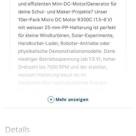
und effizienten Mini-DC-Motor/Generator für
deine Schul- und Maker-Projekte? Unser
10er-Pack Micro DC Motor R300C (1.5–6 V)
mit weisser 25-mm-PP-Halterung ist perfekt
für kleine Windturbinen, Solar-Experimente,
Handkurbel-Lader, Roboter-Antriebe oder
physikalische Demonstrationsmodelle. Dank
niedriger Betriebsspannung (ab 1.5 V), hoher
Drehzahl bis 7000 RPM und der stabilen,
weissen Halterung baust du im
Handumdrehen beeindruckende Energie-
Umwandlungsprojekte – ideal für MINT-
Unterricht, FabLabs und grosse Klassen-
+
Mehr anzeigen
Sets.
Details
Die Highlights des Micro DC