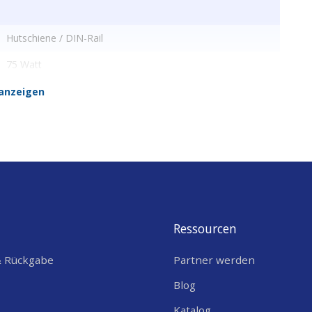
Hutschiene / DIN-Rail
75 Watt
12
anzeigen
Ressourcen
& Rückgabe
Partner werden
Blog
Katalog