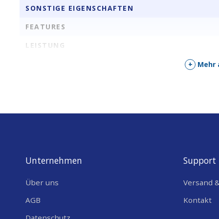
SONSTIGE EIGENSCHAFTEN
FEATURES
LEISTUNG
SPANNUNGSAUSGANG [V]
+
Mehr 
Unternehmen
Support
Über uns
Versand 
AGB
Kontakt
Datenschutz