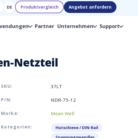
Produktvergleich
Angebot anfordern
DE
wendungen
Partner
Unternehmen
Support
n-Netzteil
SKU:
37LT
P/N:
NDR-75-12
Marke:
Mean Well
Kategorien:
Hutschiene / DIN-Rail
Spannungswandler