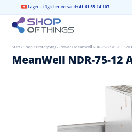
Lager – täglicher Versand
+41 61 55 14 107
Skip
to
content
ShopOfThings
Start
/
Shop
/
Prototyping
/
Power
/ MeanWell NDR-75-12 AC-DC 12V 
MeanWell NDR-75-12 A