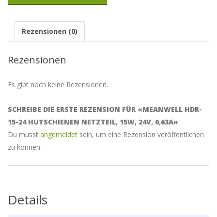
Adresse
ein,
um
Rezensionen (0)
auf
die
Warteliste
Rezensionen
für
dieses
Produkt
Es gibt noch keine Rezensionen.
zu
kommen
SCHREIBE DIE ERSTE REZENSION FÜR «MEANWELL HDR-
15-24 HUTSCHIENEN NETZTEIL, 15W, 24V, 0,63A»
Du musst
angemeldet
sein, um eine Rezension veröffentlichen
zu können.
Details