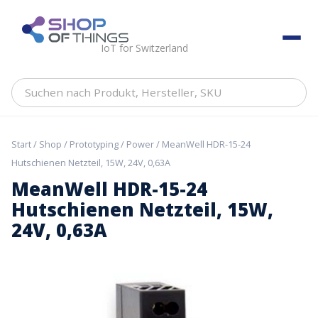
Skip
to
ShopOfThings
content
IoT for Switzerland
Suchen
nach
Produkt,
Hersteller,
Start
/
Shop
/
Prototyping
/
Power
/ MeanWell HDR-15-24
SKU
Hutschienen Netzteil, 15W, 24V, 0,63A
MeanWell HDR-15-24
Hutschienen Netzteil, 15W,
24V, 0,63A