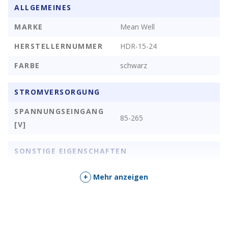
ALLGEMEINES
MARKE
Mean Well
HERSTELLERNUMMER
HDR-15-24
FARBE
schwarz
STROMVERSORGUNG
SPANNUNGSEINGANG
85-265
[V]
SONSTIGE EIGENSCHAFTEN
FEATURES
Hutschiene / DIN-Rail
+
Mehr anzeigen
LEISTUNG
15 Watt
SPANNUNGSAUSGANG
24
[V]