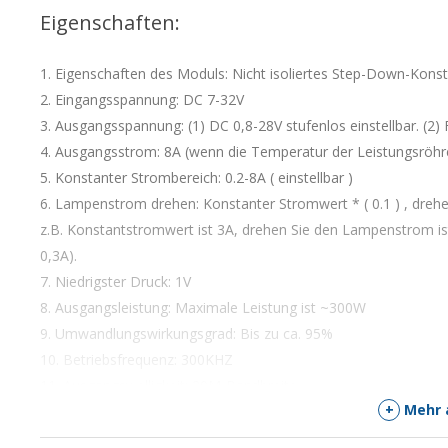
Eigenschaften:
1. Eigenschaften des Moduls: Nicht isoliertes Step-Down-Ko
2. Eingangsspannung: DC 7-32V
3. Ausgangsspannung: (1) DC 0,8-28V stufenlos einstellbar. (2
4. Ausgangsstrom: 8A (wenn die Temperatur der Leistungsröhre 6
5. Konstanter Strombereich: 0.2-8A ( einstellbar )
6. Lampenstrom drehen: Konstanter Stromwert * ( 0.1 ) , dre
z.B. Konstantstromwert ist 3A, drehen Sie den Lampenstrom ist 
0,3A).
7. Niedrigster Druck: 1V
8. Ausgangsleistung: Maximale Leistung ist ~300W
9. Umwandlungswirkungsgrad: Bis zu ca. 95%
10. Betriebsfrequenz: 300KHZ
11. Ausgangswelligkeit: 20M-Bandbreite
+
Mehr 
12. Eingang 24V Ausgang 12V 5A Restwelligkeit um 50mV (ohn
13. Ausgangskurzschlussschutz : Ja, Konstantstrom