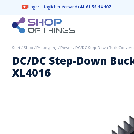
Lager – täglicher Versand
+41 61 55 14 107
Skip
to
content
ShopOfThings
Start
/
Shop
/
Prototyping
/
Power
/ DC/DC Step-Down Buck Converte
DC/DC Step-Down Buck
XL4016