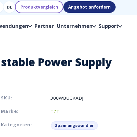
Produktvergleich
Angebot anfordern
DE
wendungen
Partner
Unternehmen
Support
stable Power Supply
SKU:
300WBUCKADJ
Marke:
TZT
Kategorien:
Spannungswandler