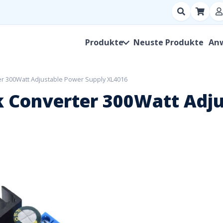
Suchen
nach
Produkt,
Produkte
Neuste Produkte
An
Hersteller,
SKU
r 300Watt Adjustable Power Supply XL4016
 Converter 300Watt Adju