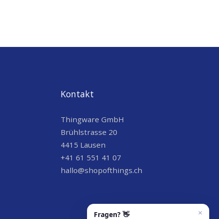
Kontakt
Thingware GmbH
Brühlstrasse 20
4415 Lausen
+41 61 551 41 07
hallo@shopofthings.ch