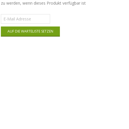
zu werden, wenn dieses Produkt verfügbar ist
Gib
deine
E-
AUF DIE WARTELISTE SETZEN
Mail-
Adresse
ein,
um
auf
die
Warteliste
für
dieses
Produkt
zu
kommen