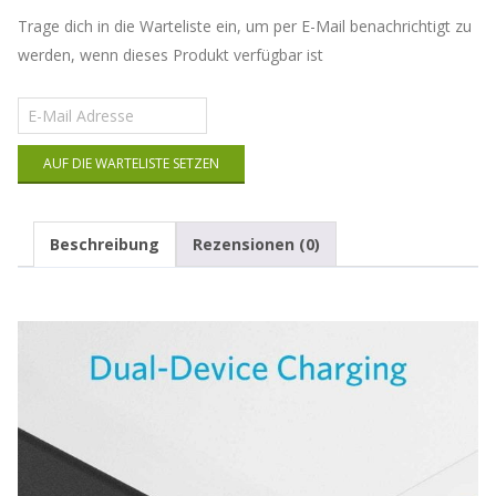
Trage dich in die Warteliste ein, um per E-Mail benachrichtigt zu
werden, wenn dieses Produkt verfügbar ist
Gib
deine
E-
AUF DIE WARTELISTE SETZEN
Mail-
Adresse
ein,
um
Beschreibung
Rezensionen (0)
auf
die
Warteliste
für
dieses
Produkt
zu
kommen