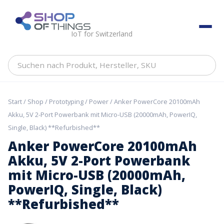
Skip
to
ShopOfThings
content
IoT for Switzerland
Suchen
nach
Produkt,
Hersteller,
Start
/
Shop
/
Prototyping
/
Power
/ Anker PowerCore 20100mAh
SKU
Akku, 5V 2-Port Powerbank mit Micro-USB (20000mAh, PowerIQ,
Single, Black) **Refurbished**
Anker PowerCore 20100mAh
Akku, 5V 2-Port Powerbank
mit Micro-USB (20000mAh,
PowerIQ, Single, Black)
**Refurbished**