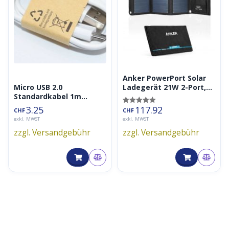
Micro USB
USB Type A
,
,
FEATURES
PowerIQ
LEISTUNG
4.8 A
Anker PowerPort Solar
Micro USB 2.0
Ladegerät 21W 2-Port,
Standardkabel 1m
USB Solarladegerät
(Ladekabel, USB-A nach
3.25
117.92
Bewertet mit
CHF
CHF
Micro-USB)
5.00
exkl. MWST
exkl. MWST
von 5
zzgl. Versandgebühr
zzgl. Versandgebühr