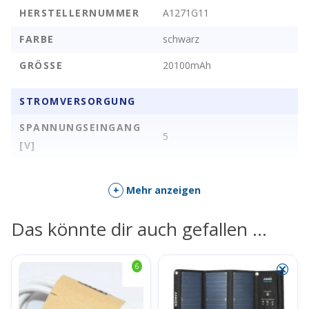
HERSTELLERNUMMER
A1271G11
FARBE
schwarz
GRÖSSE
20100mAh
STROMVERSORGUNG
SPANNUNGSEINGANG
5
[V]
HANDELSINFORMATIONEN
+
Mehr anzeigen
EAN
0848061019681
Das könnte dir auch gefallen …
SONSTIGE EIGENSCHAFTEN
⮿
6
SPANNUNGSAUSGANG
5
[V]